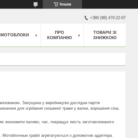
Кошик
+380 (98) 470-22-97
ПРО
ТОВАРИ ЗІ
МОТОБЛОКИ
КОМПАНІЮ
ЗНИЖКОЮ
анізованою. Запущена у виробництво дослідна партія
изначені для згрібання скошеної трави у валки, ворошіння сіна,
ляє економити паливо, час, покращує якість заготовлюваного
й. Мотоблочные граблі агрегатуються з допомогою адаптера.