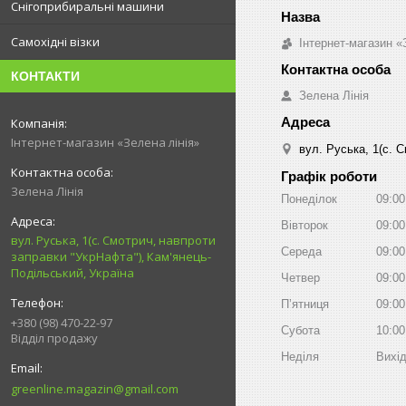
Снігоприбиральні машини
Самохідні візки
Інтернет-магазин «
КОНТАКТИ
Зелена Лінія
Інтернет-магазин «Зелена лінія»
вул. Руська, 1(с. 
Графік роботи
Зелена Лінія
Понеділок
09:00
Вівторок
09:00
вул. Руська, 1(с. Смотрич, навпроти
Середа
09:00
заправки "УкрНафта"), Кам'янець-
Подільський, Україна
Четвер
09:00
Пʼятниця
09:00
+380 (98) 470-22-97
Субота
10:00
Відділ продажу
Неділя
Вихі
greenline.magazin@gmail.com