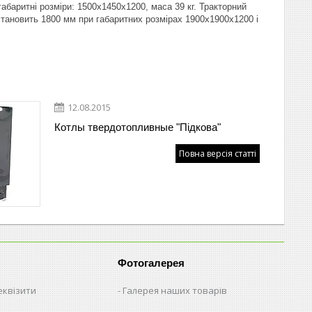
абаритні розміри: 1500х1450х1200, маса 39 кг. Тракторний
тановить 1800 мм при габаритних розмірах 1900х1900х1200 і
12.08.2015
Котлы твердотопливные "Підкова"
Повна версія статті
Фотогалерея
еквізити
Галерея наших товарів