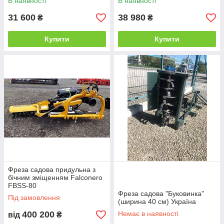
В наявності
В наявності
31 600
38 980
₴
₴
Купити
Купити
Фреза садова придульна з
бічним зміщенням Falconero
FBSS-80
Фреза садова "Буковинка"
Під замовлення
(ширина 40 см) Україна
400 200
Немає в наявності
від
₴