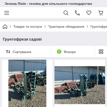
Зелена Лінія - техніка для сільського господарства
Товари та послуги
Тракторне обладнання
Грунтофре
Грунтофрези садові
Сортування
0
Фільтри