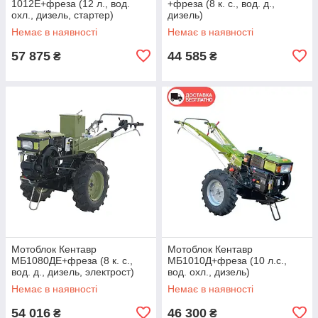
1012Е+фреза (12 л., вод.
+фреза (8 к. с., вод. д.,
охл., дизель, стартер)
дизель)
Немає в наявності
Немає в наявності
57 875
44 585
₴
₴
Мотоблок Кентавр
Мотоблок Кентавр
МБ1080ДЕ+фреза (8 к. с.,
МБ1010Д+фреза (10 л.с.,
вод. д., дизель, электрост)
вод. охл., дизель)
Немає в наявності
Немає в наявності
54 016
46 300
₴
₴