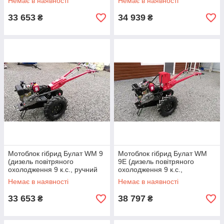
Немає в наявності
Немає в наявності
33 653
34 939
₴
₴
Мотоблок гібрид Булат WM 9
Мотоблок гібрид Булат WM
(дизель повітряного
9Е (дизель повітряного
охолодження 9 к.с., ручний
охолодження 9 к.с.,
стартер)
електростартер)
Немає в наявності
Немає в наявності
33 653
38 797
₴
₴