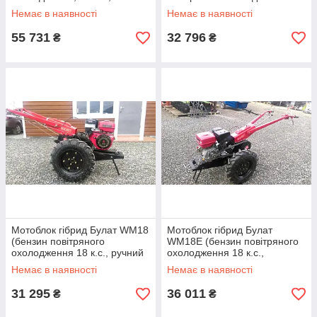
електростартером)
к.с., з електро-м)
Немає в наявності
Немає в наявності
55 731
32 796
₴
₴
Мотоблок гібрид Булат WM18
Мотоблок гібрид Булат
(бензин повітряного
WM18E (бензин повітряного
охолодження 18 к.с., ручний
охолодження 18 к.с.,
стартер)
електростартер)
Немає в наявності
Немає в наявності
31 295
36 011
₴
₴