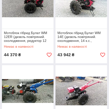
Мотоблок гібрид Булат WM
Мотоблок гібрид Булат WM
12ЕR (дизель повітряний.
14Е (дизель повітряний.
охолодження, редуктор 12
охолодження, 14 к.с.,
к.с., електростартер)
електростартер)
Немає в наявності
Немає в наявності
44 370
43 942
₴
₴