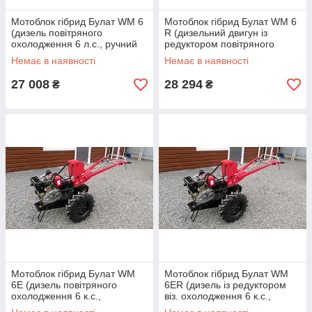
Мотоблок гібрид Булат WM 6
Мотоблок гібрид Булат WM 6
(дизель повітряного
R (дизельний двигун із
охолодження 6 л.с., ручний
редуктором повітряного
стартер)
охолодження 6 к.с., ручний
Немає в наявності
Немає в наявності
стартер)
27 008
28 294
₴
₴
Мотоблок гібрид Булат WM
Мотоблок гібрид Булат WM
6Е (дизель повітряного
6ER (дизель із редуктором
охолодження 6 к.с.,
віз. охолодження 6 к.с.,
електростартер)
електростартер)