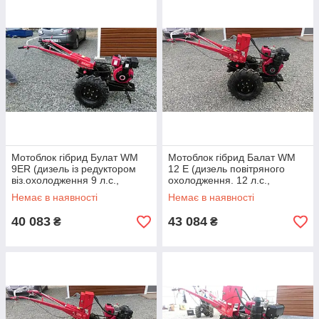
Мотоблок гібрид Булат WM
Мотоблок гібрид Балат WM
9ER (дизель із редуктором
12 Е (дизель повітряного
віз.охолодження 9 л.с.,
охолодження. 12 л.с.,
електростарт)
знімний циліндр,
Немає в наявності
Немає в наявності
електростартер)
40 083
43 084
₴
₴