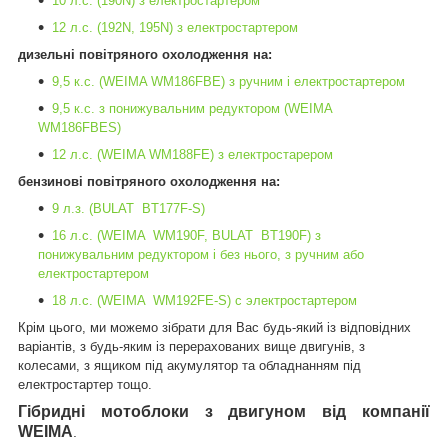
10 л.с. (190N) з електростартером
12 л.с. (192N, 195N) з електростартером
дизельні повітряного охолодження
на:
9,5 к.с. (WEIMA WM186FBE) з ручним і електростартером
9,5 к.с. з понижувальним редуктором (WEIMA
WM186FBES)
12 л.с. (WEIMA WM188FE) з електростарером
бензинові повітряного охолодження на:
9
л
.
з
. (BULAT B
Т
177F-S)
16 л.с. (WEIMA WM190F, BULAT BТ190F) з
понижувальним редуктором і без нього, з ручним або
електростартером
18 л.с. (WEIMA WM192FE-S) с электростартером
Крім цього, ми можемо зібрати для Вас будь-який із відповідних
варіантів, з будь-яким із перерахованих вище двигунів, з
колесами, з ящиком під акумулятор та обладнанням під
електростартер тощо.
Гібридні мотоблоки з двигуном від компанії
WEIMA
.