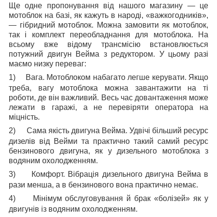
Ще одне пропонування від нашого магазину — це
мотоблок на базі, як кажуть в народі, «важкогодників»,
— гібридний мотоблок. Можна замовити як мотоблок,
так і комплект переобладнання для мотоблока. На
всьому вже відому трансмісію встановлюється
потужний двигун Вейма з редуктором. У цьому разі
маємо низку переваг:
1)
Вага. Мотоблоком набагато легше керувати. Якщо
треба, вагу мотоблока можна завантажити на ті
роботи, де він важливий. Весь час довантаження може
лежати в гаражі, а не перевіряти оператора на
міцність.
2)
Сама якість двигуна Вейма. Удвічі більший ресурс
дизелів від Вейми та практично такий самий ресурс
бензинового двигуна, як у дизельного мотоблока з
водяним охолодженням.
3)
Комфорт. Вібрація дизельного двигуна Вейма в
рази менша, а в бензинового вона практично немає.
4)
Мінімум обслуговування й брак «болізей» як у
двигунів із водяним охолодженням.