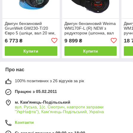
Двигун бензиновий
Двигун бензиновий Weima
Двиг
GrunWelt GW230-T/20
WM170F-L (R) NEW з
WM19
Євро 5 (шліци, вал 20 мм,
редуктором (шпонка, вал
ручн
7.5 к.с.)
20 мм, 1800 об/хв, бак 5 л,
6 773
9 899
18 
₴
₴
7.5 л.с)
Купити
Купити
Про нас
100% позитивних з 26 відгуків за рік
Працює з 05.02.2011
м. Кам'янець-Подільський
вул. Руська, 1(с. Смотрич, навпроти заправки
"УкрНафта"), Кам'янець-Подільський, Україна
Контакти
Сьогодні працює з 09:00 до 18:00