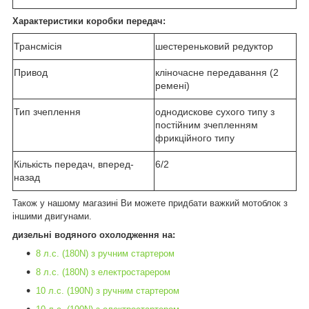
Характеристики коробки передач:
Трансмісія
шестереньковий редуктор
Привод
кліночасне передавання (2
ремені)
Тип зчеплення
однодискове сухого типу з
постійним зчепленням
фрикційного типу
Кількість передач, вперед-
6/2
назад
Також у нашому магазині Ви можете придбати важкий мотоблок з
іншими двигунами.
дизельні водяного охолодження на:
8 л.с. (180N) з ручним стартером
8 л.с. (180N) з електростарером
10 л.с. (190N) з ручним стартером