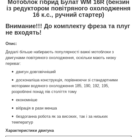
Мотоблок гібрид Булат WM 16R (бензин
із редуктором повітряного охолодження
16 к.с., ручний стартер)
Внимание!!! До комплекту фреза та плуг
не входять!
Опис:
Дедалі більше набирають популярності важкі мотоблоки з
двигунами повітряного охолодження, оскільки мають низку
переваг:
двигун довговічніший
досконаліша конструкція, порівнюючи зі стандартними
моторами водяного охолодження 185, 190, 192, 195,
розроблені понад пів століття тому
економніше
вібрація в рази менша
бездоганна робота як за високих, так і за низьких
температур
Характеристики двигуна