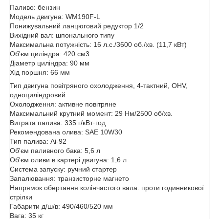
Паливо: бензин
Модель двигуна: WM190F-L
Понижувальний ланцюговий редуктор 1/2
Вихідний вал: шпонального типу
Максимальна потужність: 16 л.с./3600 об./хв. (11,7 кВт)
Об'єм циліндра: 420 см3
Діаметр циліндра: 90 мм
Хід поршня: 66 мм
Тип двигуна повітряного охолодження, 4-тактний, OHV,
одноциліндровий
Охолодження: активне повітряне
Максимальний крутний момент: 29 Нм/2500 об/хв.
Витрата палива: 335 г/кВт·год
Рекомендована олива: SAE 10W30
Тип палива: Аі-92
Об'єм паливного бака: 5,6 л
Об'єм оливи в картері двигуна: 1,6 л
Система запуску: ручний стартер
Запалювання: транзисторне магнето
Напрямок обертання колінчастого вала: проти годинникової
стрілки
Габарити д/ш/в: 490/460/520 мм
Вага: 35 кг