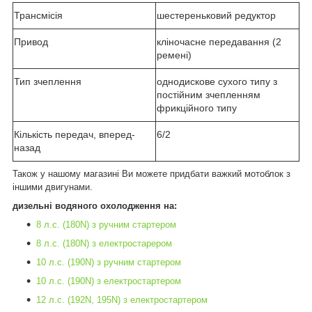
Трансмісія
шестереньковий редуктор
Привод
кліночасне передавання (2
ремені)
Тип зчеплення
однодискове сухого типу з
постійним зчепленням
фрикційного типу
Кількість передач, вперед-
6/2
назад
Також у нашому магазині Ви можете придбати важкий мотоблок з
іншими двигунами.
дизельні водяного охолодження на:
8 л.с. (180N) з ручним стартером
8 л.с. (180N) з електростарером
10 л.с. (190N) з ручним стартером
10 л.с. (190N) з електростартером
12 л.с. (192N, 195N) з електростартером