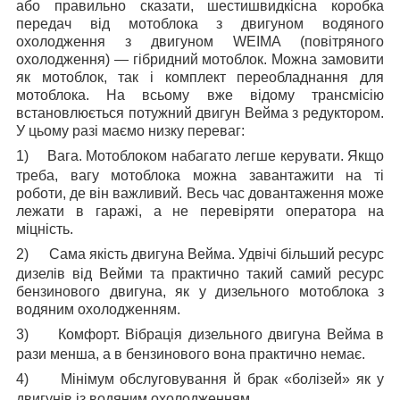
або правильно сказати, шестишвидкісна коробка
передач від мотоблока з двигуном водяного
охолодження з двигуном
WEIMA
(повітряного
охолодження) — гібридний мотоблок. Можна замовити
як мотоблок, так і комплект переобладнання для
мотоблока. На всьому вже відому трансмісію
встановлюється потужний двигун Вейма з редуктором.
У цьому разі маємо низку переваг:
1)
Вага. Мотоблоком набагато легше керувати. Якщо
треба, вагу мотоблока можна завантажити на ті
роботи, де він важливий. Весь час довантаження може
лежати в гаражі, а не перевіряти оператора на
міцність.
2)
Сама якість двигуна Вейма. Удвічі більший ресурс
дизелів від Вейми та практично такий самий ресурс
бензинового двигуна, як у дизельного мотоблока з
водяним охолодженням.
3)
Комфорт. Вібрація дизельного двигуна Вейма в
рази менша, а в бензинового вона практично немає.
4)
Мінімум обслуговування й брак «болізей» як у
двигунів із водяним охолодженням.