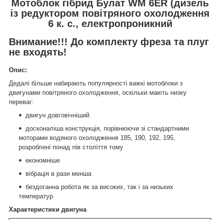
Мотоблок гібрид Булат WM 6ER (дизель
із редуктором повітряного охолодження
6 к. с., електропроникний
Внимание!!! До комплекту фреза та плуг
не входять!
Опис:
Дедалі більше набирають популярності важкі мотоблоки з
двигунами повітряного охолодження, оскільки мають низку
переваг:
двигун довговічніший
досконаліша конструкція, порівнюючи зі стандартними
моторами водяного охолодження 185, 190, 192, 195,
розроблені понад пів століття тому
економніше
вібрація в рази менша
бездоганна робота як за високих, так і за низьких
температур
Характеристики двигуна