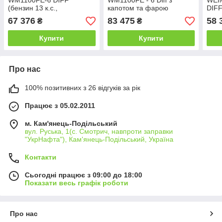
WM1100FЕ-6 DIFF
WM1100FE - 6 Diff з
WEI
(бензин 13 к.с.,
капотом та фарою
DIFF
електростарт,
(бензин 16 к.с., ел.старт.,
EVRO
67 376
83 475
58 
₴
₴
розблокіратори, 5,00-12)
КПП 4+2 скор, 5,00-12)
дифе
5х12
Купити
Купити
Про нас
100% позитивних з 26 відгуків за рік
Працює з 05.02.2011
м. Кам'янець-Подільський
вул. Руська, 1(с. Смотрич, навпроти заправки
"УкрНафта"), Кам'янець-Подільський, Україна
Контакти
Сьогодні працює з 09:00 до 18:00
Показати весь графік роботи
Про нас