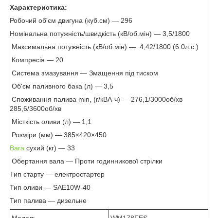
Характеристика:
Робочий об'єм двигуна (куб.см) — 296
Номінальна потужність/швидкість (кВ/об.мін) — 3,5/1800
Максимальна потужність (кВ/об.мін) — 4,42/1800 (6.0л.с.)
Компресія — 20
Система змазування — Змащення під тиском
Об'єм паливного бака (л) — 3,5
Споживання палива min, (г/кВА-ч) — 276,1/3000об/хв
285,6/3600об/хв
Місткість оливи (л) — 1,1
Розміри (мм) — 385×420×450
Вага
сухий (кг) — 33
Обертання вала — Проти годинникової стрілки
Тип старту — електростартер
Тип оливи — SAE10W-40
Тип палива — дизельне
Модель
WM178FES