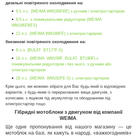
дизельні повітряного охолодження
на:
9,5 л.с. (WEIMA WM186FBE) з ручним і електростартером
9,5 к.с. з понижувальним редуктором (WEIMA
WM186FBES)
12 л.с. (WEIMA WM188FE) з електростарером
бензинові повітряного охолодження на:
9
л
.
з
. (BULAT B
Т
177F-S)
16 л.с. (WEIMA WM190F, BULAT BТ190F) з
понижувальним редуктором і без нього, з ручним або
електростартером
18 л.с. (WEIMA WM192FE-S) с электростартером
Крім цього, ми можемо зібрати для Вас будь-який із відповідних
варіантів, з будь-яким із перерахованих вище двигунів, з
колесами, з ящиком під акумулятор та обладнанням під
електростартер тощо.
Гібридні мотоблоки з двигуном від компанії
WEIMA
.
Ще одне пропонування від нашого магазину — це
мотоблок на базі, як кажуть в народі, «важкогодників»