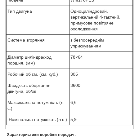
Тип двигуна
Одноциліндровий,
вертикальний 4-тактний,
примусове повітряне
охолодження
Система згоряння
з безпосереднім
уприскуванням
Діаметр циліндра/ход
78×64
поршня, (мм)
Робочий об'єм, (см. куб.)
305
Швидкість обертання
3600
двигуна, об/хв
Максимальна потужність (л.
6,6
с.)
Номінальна потужність (л.с.)
5,9
Характеристики коробки передач: