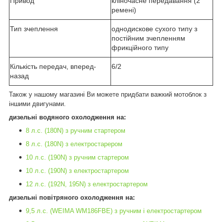
Привод
кліночасне передавання (2
ремені)
Тип зчеплення
однодискове сухого типу з
постійним зчепленням
фрикційного типу
Кількість передач, вперед-
6/2
назад
Також у нашому магазині Ви можете придбати важкий мотоблок з
іншими двигунами.
дизельні водяного охолодження на:
8 л.с. (180N) з ручним стартером
8 л.с. (180N) з електростарером
10 л.с. (190N) з ручним стартером
10 л.с. (190N) з електростартером
12 л.с. (192N, 195N) з електростартером
дизельні повітряного охолодження
на:
9,5 л.с. (WEIMA WM186FBE) з ручним і електростартером