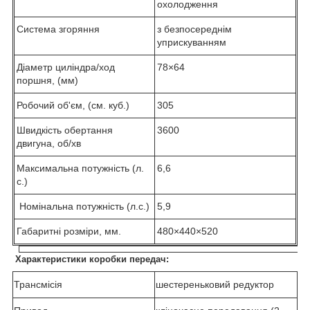
охолодження
Система згоряння
з безпосереднім
уприскуванням
Діаметр циліндра/ход
78×64
поршня, (мм)
Робочий об'єм, (см. куб.)
305
Швидкість обертання
3600
двигуна, об/хв
Максимальна потужність (л.
6,6
с.)
Номінальна потужність (л.с.)
5,9
Габаритні розміри, мм.
480×440×520
Характеристики коробки передач:
Трансмісія
шестереньковий редуктор