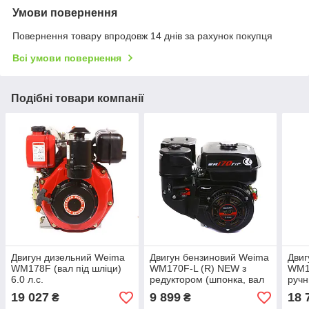
Умови повернення
Повернення товару впродовж 14 днів за рахунок покупця
Всі умови повернення
Подібні товари компанії
Двигун дизельний Weima
Двигун бензиновий Weima
Двиг
WM178F (вал під шліци)
WM170F-L (R) NEW з
WM19
6.0 л.с.
редуктором (шпонка, вал
ручн
20 мм, 1800 об/хв, бак 5 л,
19 027
9 899
18 
₴
₴
7.5 л.с)