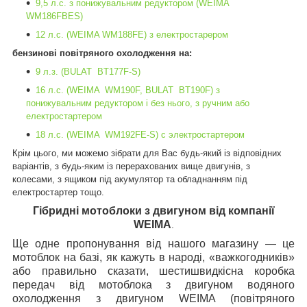
9,5 л.с. з понижувальним редуктором (WEIMA
WM186FBES)
12 л.с. (WEIMA WM188FE) з електростарером
бензинові повітряного охолодження на:
9
л
.
з
. (BULAT B
Т
177F-S)
16 л.с. (WEIMA WM190F, BULAT BТ190F) з
понижувальним редуктором і без нього, з ручним або
електростартером
18 л.с. (WEIMA WM192FE-S) с электростартером
Крім цього, ми можемо зібрати для Вас будь-який із відповідних
варіантів, з будь-яким із перерахованих вище двигунів, з
колесами, з ящиком під акумулятор та обладнанням під
електростартер тощо.
Гібридні мотоблоки з двигуном від компанії
WEIMA
.
Ще одне пропонування від нашого магазину — це
мотоблок на базі, як кажуть в народі, «важкогодників»
або правильно сказати, шестишвидкісна коробка
передач від мотоблока з двигуном водяного
охолодження з двигуном
WEIMA
(повітряного