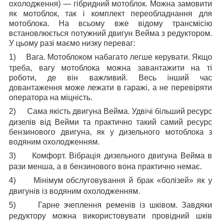
охолодження) — гібридний мотоблок. Можна замовити
як мотоблок, так і комплект переобладнання для
мотоблока. На всьому вже відому трансмісію
встановлюється потужний двигун Вейма з редуктором.
У цьому разі маємо низку переваг:
1)
Вага. Мотоблоком набагато легше керувати. Якщо
треба, вагу мотоблока можна завантажити на ті
роботи, де він важливий. Весь інший час
довантаження може лежати в гаражі, а не перевіряти
оператора на міцність.
2)
Сама якість двигуна Вейма. Удвічі більший ресурс
дизелів від Вейми та практично такий самий ресурс
бензинового двигуна, як у дизельного мотоблока з
водяним охолодженням.
3)
Комфорт. Вібрація дизельного двигуна Вейма в
рази менша, а в бензинового вона практично немає.
4)
Мінімум обслуговування й брак «болізей» як у
двигунів із водяним охолодженням.
5)
Гарне зчеплення ременів із шківом. Завдяки
редуктору можна використовувати провідний шків