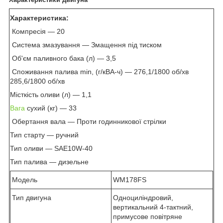
Характеристика:
Компресія — 20
Система змазування — Змащення під тиском
Об'єм паливного бака (л) — 3,5
Споживання палива min, (г/кВА-ч) — 276,1/1800 об/хв
285,6/1800 об/хв
Місткість оливи (л) — 1,1
Вага
сухий (кг) — 33
Обертання вала — Проти годинникової стрілки
Тип старту — ручний
Тип оливи — SAE10W-40
Тип палива — дизельне
Модель
WM178FS
Тип двигуна
Одноциліндровий,
вертикальний 4-тактний,
примусове повітряне