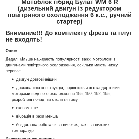
Мотоблок гібрид Булат WM 6 R
(дизельний двигун із редуктором
повітряного охолодження 6 к.с., ручний
стартер)
Внимание!!! До комплекту фреза та плуг
не входять!
Опис:
Дедалі більше набирають популярності важкі мотоблоки з
двигунами повітряного охолодження, оскільки мають низку
переваг:
двигун довговічніший
досконаліша конструкція, порівнюючи зі стандартними
моторами водяного охолодження 185, 190, 192, 195,
розроблені понад пів століття тому
економніше
вібрація в рази менша
бездоганна робота як за високих, так і за низьких
температур
Характеристики двигуна