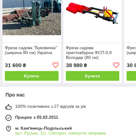
Фреза садова "Буковинка"
Фреза садова
Фрез
(ширина 80 см) Україна
пристовбурна ФСП-0,8
(шир
Володар (80 см)
31 600
38 980
30 
₴
₴
Купити
Купити
Про нас
100% позитивних з 27 відгуків за рік
Працює з 05.02.2011
м. Кам'янець-Подільський
вул. Руська, 1(с. Смотрич, навпроти заправки