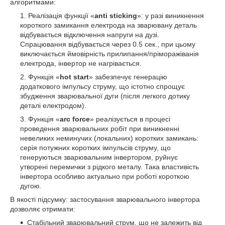
алгоритмами:
Реалізація функції «
anti sticking
»: у разі виникнення
короткого замикання електрода на зварювану деталь
відбувається відключення напруги на дузі.
Спрацювання відбувається через 0.5 сек., при цьому
виключається ймовірність прилипання/пріморажіванія
електрода, інвертор не нагрівається.
Функція «
hot start
» забезпечує генерацію
додаткового імпульсу струму, що істотно спрощує
збудження зварювальної дуги (після легкого дотику
деталі електродом).
Функція «
arc force
» реалізується в процесі
проведення зварювальних робіт при виникненні
невеликих неминучих (локальних) коротких замикань:
серія потужних коротких імпульсів струму, що
генеруються зварювальним інвертором, руйнує
утворені перемички з рідкого металу. Така властивість
інвертора особливо актуально при роботі короткою
дугою.
В якості підсумку: застосування зварювального інвертора
дозволяє отримати:
Стабільний зварювальний струм, що не залежить від