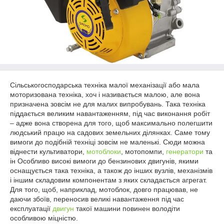
Сільськогосподарська техніка малої механізації або мала
моторизована техніка, хоч і називається малою, але вона
призначена зовсім не для малих випробувань. Така техніка
піддається великим навантаженням, під час виконання робіт
– адже вона створена для того, щоб максимально полегшити
людський працю на садових земельних ділянках. Саме тому
вимоги до подібній техніці зовсім не маленькі. Сюди можна
віднести культиватори,
мотоблоки
, мотопомпи,
генератори
та
ін Особливо високі вимоги до бензинових двигунів, якими
оснащується така техніка, а також до інших вузлів, механізмів
і іншим складовим компонентам з яких складається агрегат.
Для того, щоб, наприклад, мотоблок, довго працював, не
даючи збоїв, переносив великі навантаження під час
експлуатації
двигун
такої машини повинен володіти
особливою міцністю.