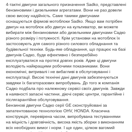
4-тактні двигуни загального призначення Sadko, представлені
бензиновими і дизельними агрегатами. Вони не раз довели
свою високу надійність. Саме такими двигунами
оснащуються фірмові мотоблоки Sadko. Якщо вам потрібен
двигун на мотоблок або двигун на культиватор, ви можете
вибирати між бензиновими або дизельними двигунами Садко
різного розміру і потужності. Крім установки на мотоблок їх
застосовують для самого різного силового обладнання та
будівельної техніки. Будь-яке обладнання, що працює на базі
двигунів Садко, буде ефективно і безперебійно
експлуатуватися на протязі довгих років. Адже ці двигуни
володіють найкращими робочими показниками. Вони
економічні, витривалі і не вибагливі в обслуговуванні і
експлуатації. Високі технічні дані двигунів забезпечуються
завдяки їх багаторазових випробувань. До того ж компанія
Садко подбала про належному сервісі своїх двигунів. Завжди
в наявності запасні частини, діючі сервіс центри, гарантійне і
післягарантійне обслуговування.
Бензинові двигуни Садко серії GE сконструйовані за
запатентованою технологією OHV, HONDA. Класична
конструкція, перевірена часом, випробувана тестуваннями
на міцність і довговічність, висока якість зборки з виконанням
всіх необхідних вимог і норм. І ще один, цілком вагомий