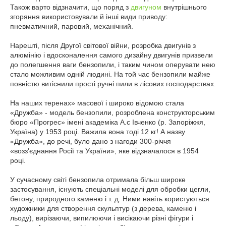
Також варто відзначити, що поряд з
двигуном
внутрішнього
згоряння використовували й інші види приводу:
пневматичний, паровий, механічний.
Нарешті, після Другої світової війни, розробка двигунів з
алюмінію і вдосконалення самого дизайну двигунів призвели
до полегшення ваги бензопили, і таким чином оперувати нею
стало можливим одній людині. На той час бензопили майже
повністю витіснили прості ручні пили в лісових господарствах.
На наших теренах» масової і широко відомою стала
«Дружба» - модель бензопили, розроблена конструкторським
бюро «Прогрес» імені академіка А.с Івченко (р. Запоріжжя,
Україна) у 1953 році. Важила вона тоді 12 кг! А назву
«Дружба», до речі, було дано з нагоди 300-річчя
«возз'єднання Росії та України», яке відзначалося в 1954
році.
У сучасному світі бензопила отримала більш широке
застосування, існують спеціальні моделі для обробки цегли,
бетону, природного каменю і т. д. Ними навіть користуються
художники для створення скульптур (з дерева, каменю і
льоду), вирізаючи, випилюючи і висікаючи різні фігури і