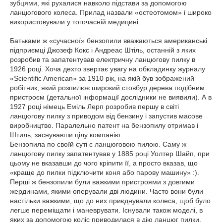
зубцями, які рухалися навколо підстави за допомогою
ланцюгового колеса. Прилад назвали «остеотомом» і широко
використовували у тогочасній медицині.
Батьками ж «сучасної» бензопили вважаються американські
підприємці Джозеф Кокс і Андреас Штіль, останній з яких
розробив та запатентував електричну ланцюгову пилку в
1926 році. Хоча дехто звертає увагу на обкладинку журналу
«Scientific American» за 1910 рік, на якій був зображений
робітник, який розпилює широкий стовбур дерева подібним
пристроєм (детальної інформації дослідники не виявили). А в
1927 році німець Еміль Лерп розробив першу в світі
ланцюгову пилку з приводом від бензину і запустив масове
виробництво. Паралельно патент на бензопилу отримав і
Штиль, заснувавши цілу компанію.
Бензопила по своїй суті є ланцюговою пилою. Саму ж
ланцюгову пилку запатентував у 1885 році Уолтер Шайп, при
цьому не вказавши до чого кріпити її, а просто вказав, що
«краще до пилки підключити коня або парову машину» :).
Перші ж бензопили були важкими пристроями з довгими
жердинами, якими оперували дві людини. Часто вони були
настільки важкими, що до них приєднували колеса, щоб було
легше переміщати і маневрувати. Існували також моделі, в
яких за допомогою коліс приводилася в дію ланцюг пилки.