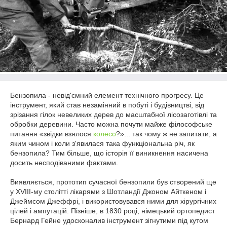
Бензопила - невід'ємний елемент технічного прогресу. Це
інструмент, який став незамінний в побуті і будівництві, від
зрізання гілок невеликих дерев до масштабної лісозаготівлі та
обробки деревини. Часто можна почути майже філософське
питання «звідки взялося
колесо
?»... так чому ж не запитати, а
яким чином і коли з'явилася така функціональна річ, як
бензопила? Тим більше, що історія її виникнення насичена
досить несподіваними фактами.
Виявляється, прототип сучасної бензопили був створений ще
у XVIII-му столітті лікарями з Шотландії Джоном Айткеном і
Джеймсом Джеффрі, і використовувався ними для хірургічних
цілей і ампутацій. Пізніше, в 1830 році, німецький ортопедист
Бернард Гейне удосконалив інструмент зігнутими під кутом