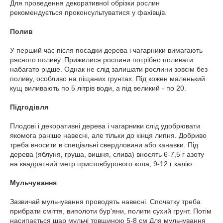
Для проведення декоративної обрізки рослин
рекомендується проконсультуватися у фахівців.
Полив
У перший час після посадки дерева і чагарники вимагають
рясного поливу. Прижилися рослини потрібно поливати
набагато рідше. Однак не слід залишати рослини зовсім без
поливу, особливо на піщаних грунтах. Під кожен маленький
кущ виливають по 5 літрів води, а під великий - по 20.
Підгодівля
Плодові і декоративні дерева і чагарники слід удобрювати
якомога раніше навесні, але тільки до кінця липня. Добриво
треба вносити в спеціальні свердловини або канавки. Під
дерева (яблуня, груша, вишня, слива) вносять 6-7,5 г азоту
на квадратний метр пристовбурового кола; 9-12 г калію.
Мульчування
Зазвичай мульчування проводять навесні. Спочатку треба
прибрати сміття, виполоти бур'яни, полити сухий грунт. Потім
насипається шар мульчі товщиною 5-8 см Для мульчування