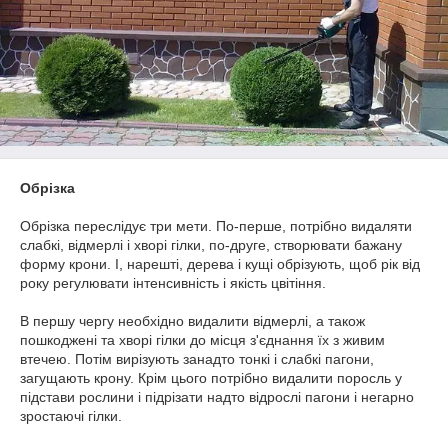
Обрізка
Обрізка переслідує три мети. По-перше, потрібно видаляти
слабкі, відмерлі і хворі гілки, по-друге, створювати бажану
форму крони. І, нарешті, дерева і кущі обрізують, щоб рік від
року регулювати інтенсивність і якість цвітіння.
В першу чергу необхідно видалити відмерлі, а також
пошкоджені та хворі гілки до місця з'єднання їх з живим
втечею. Потім вирізують занадто тонкі і слабкі пагони,
загущають крону. Крім цього потрібно видалити поросль у
підстави рослини і підрізати надто відрослі пагони і негарно
зростаючі гілки.