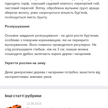
підходять торф, хороший садовий компост, перепрілий гній,
листовий перегній. Влітку, оброблена мульчею грунт, краще
зберігає вологу, різко скорочується кількість бур'янів,
поліпшується якість ґрунту.
Розпушування
Основне завдання розпушування - не дати рости бур'янам,
особливо з повзучим кореневищем, які не перекрито
мульчуванням. Воно повинно проводитися регулярно. Не
слід розпушувати глибше, ніж на 3 см, інакше можна
пошкодити дрібно залягають корені дерев і чагарників.
Укриття рослин на зиму
Деякі декоративні дерева і чагарники потрібно захистити від
несприятливих зимових умов.
Інші статті рубрики
12.08.2015