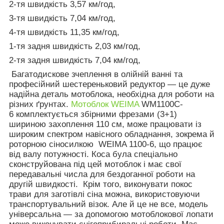
2-тя швидкість 3,57 км/год,
3-тя швидкість 7,04 км/год,
4-тя швидкість 11,35 км/год,
1-тя задня швидкість 2,03 км/год,
2-тя задня швидкість 7,04 км/год,
Багатодискове зчеплення в олійній ванні та
професійний шестереньковий редуктор — це дуже
надійна деталь мотоблока, необхідна для роботи на
різних ґрунтах.
Мотоблок WEIMA
WM1100C-
6 комплектується збірними фрезами (3+1)
шириною захоплення 110 см, може працювати із
широким спектром навісного обладнання,
зокрема й
роторною сіносилкою WEIMA 1100-6, що працює
від валу потужності. Коса була спеціально
сконструйована під цей мотоблок і має свої
передавальні числа для бездоганної роботи на
другій швидкості. Крім того, виконувати покос
трави для заготівлі сіна можна, використовуючи
транспортувальний візок. Але й це не все, модель
універсальна — за допомогою мотоблокової лопати