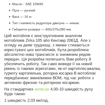
Масло - SAE 10W40
Пуск — ручний
Вага — 16 кг
Тип і наявність редуктора двигуна — немає
Габаритні розміри — 400х375х380 мм
Цей мотоблок є конструктивним аналогом
мотоблоків Zirka 105 або Кентавр 2061Д. Але з
огляду на деякі труднощі, з якими стикаються
користувачі цих мотоблоків, була розроблена
абсолютно нова трансмісія зі зниженим рядом
передач. Ця розробка полегшить Вам роботу й
убезпечить роботу. Так само виведе її на новий
рівень із такими агрегатами, як-от картоплесажалка,
гуркоту картопелька, роторна косарка В мотоблокі
передбачено: вмик/вимик ВОМ, під час роботи з
активною фрезою та роторною косаркою.
На стандартних
колесах
4,00-10 швидкість руху
буде такою:
1 швидкість 2,03 км/год,