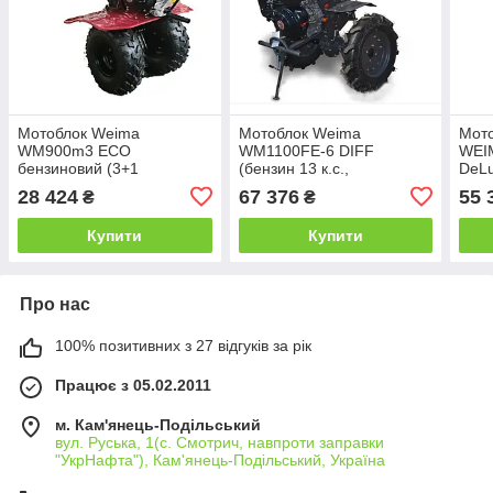
Мотоблок Weima
Мотоблок Weima
Мото
WM900m3 ECO
WM1100FЕ-6 DIFF
WEI
бензиновий (3+1
(бензин 13 к.с.,
DeL
швидкість, 7,0 к.с., колеса
електростарт,
28 424
67 376
55 
₴
₴
19х7.00-8)
розблокіратори, 5,00-12)
Купити
Купити
Про нас
100% позитивних з 27 відгуків за рік
Працює з 05.02.2011
м. Кам'янець-Подільський
вул. Руська, 1(с. Смотрич, навпроти заправки
"УкрНафта"), Кам'янець-Подільський, Україна