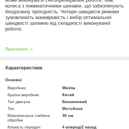
може виконувати снігоприбиральні роботи. Має
колеса з пневматичними шинами, що забезпечують
бездоганну прохідність. Чотири швидкісні режими
зумовлюють маневровість і вибір оптимальної
швидкості залежно від складності виконуваної
роботи.
Приховати
Характеристики
Основні
Виробник
Weima
Країна виробник
Китай
Тип двигуна
Бензиновий
Тип
Мотоблок
Максимальна глибина
30 см
обробки
Кількість передач
4 вперед/2 назад