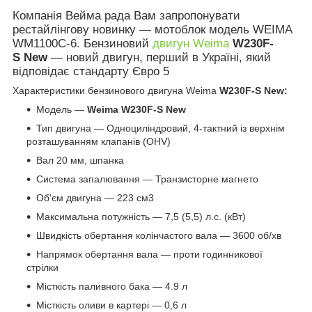
Компанія Вейма рада Вам запропонувати
рестайлінгову новинку — мотоблок модель WEIMA
WM1100С-6. Бензиновий
двигун Weima
W230F-
S New
— новий двигун, перший в Україні, який
відповідає стандарту Євро 5
Характеристики бензинового двигуна Weima
W230F-S New:
Модель —
Weima
W230F-S New
Тип двигуна — Одноциліндровий, 4-тактний із верхнім
розташуванням клапанів (ОНV)
Вал 20 мм, шпанка
Система запалювання — Транзисторне магнето
Об'єм двигуна — 223 см3
Максимальна потужність — 7,5 (5,5) л.с. (кВт)
Швидкість обертання колінчастого вала — 3600 об/хв
Напрямок обертання вала — проти годинникової
стрілки
Місткість паливного бака — 4.9 л
Місткість оливи в картері — 0,6 л