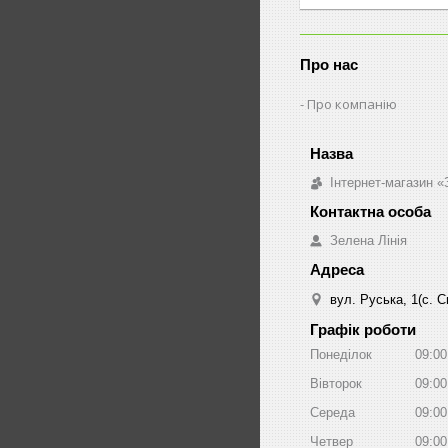
Про нас
Про компанію
Інтернет-магазин «
Зелена Лінія
вул. Руська, 1(с. 
Графік роботи
Понеділок
09:00
Вівторок
09:00
Середа
09:00
Четвер
09:00