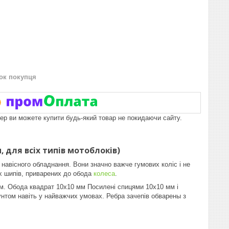
нок покупця
пер ви можете купити будь-який товар не покидаючи сайту.
 для всіх типів мотоблоків)
навісного обладнання. Вони значно важче гумових коліс і не
х шипів, приварених до обода
колеса
.
 мм. Обода квадрат 10х10 мм Посилені спицями 10х10 мм і
рунтом навіть у найважчих умовах. Ребра зачепів обварены з