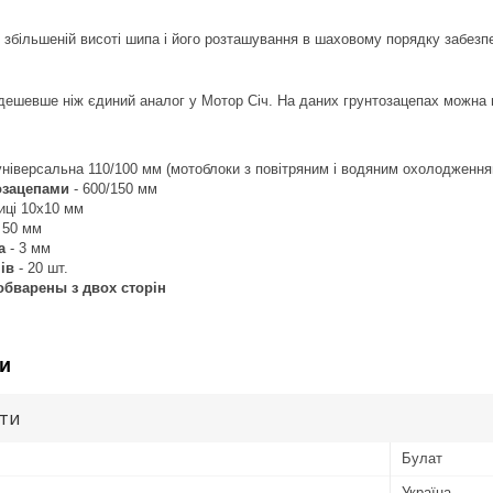
 збільшеній висоті шипа і його розташування в шаховому порядку забезпе
дешевше ніж єдиний аналог у Мотор Січ. На даних грунтозацепах можна п
універсальна 110/100 мм (мотоблоки з повітряним і водяним охолодження
озацепами
- 600/150 мм
иці 10х10 мм
- 50 мм
а
- 3 мм
ів
- 20 шт.
обварены з двох сторін
и
ути
Булат
Україна