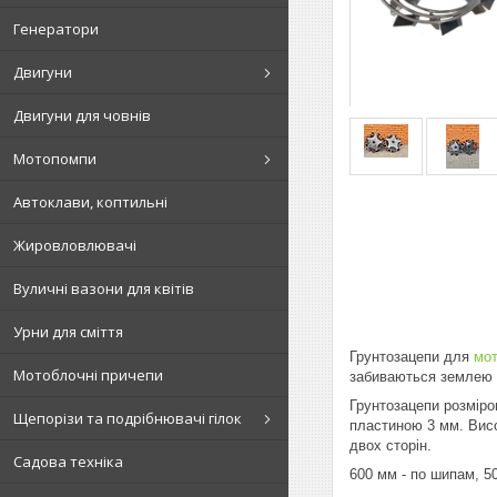
Генератори
Двигуни
Двигуни для човнів
Мотопомпи
Автоклави, коптильні
Жировловлювачі
Вуличні вазони для квітів
Урни для сміття
Грунтозацепи для
мот
Мотоблочні причепи
забиваються землею п
Грунтозацепи розміро
Щепорізи та подрібнювачі гілок
пластиною 3 мм. Висо
двох сторін.
Садова техніка
600 мм - по шипам, 50