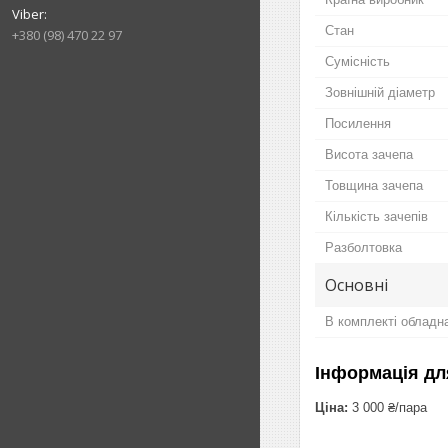
Стан
+380 (98) 470 22 97
Сумісність
Зовнішній діаметр
Посилення
Висота зачепа
Товщина зачепа
Кількість зачепів
Разболтовка
Основні
В комплекті обладн
Інформація дл
Ціна:
3 000 ₴/пара