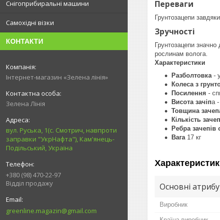
Переваги
Снігоприбиральні машини
Грунтозацепи завдяки
Самохідні візки
Зручності
КОНТАКТИ
Грунтозацепи значно 
рослинам волога.
Характеристики
Разболтовка
- 
Інтернет-магазин «Зелена лінія»
Колеса з грунт
Посилення
- сп
Висота зачіп
а 
Зелена Лінія
Товщина зачеп
Кількість зачеп
Ребра зачепів 
вул. Руська, 1(с. Смотрич, навпроти
Вага
17 кг
заправки "УкрНафта"), Кам'янець-
Подільський, Україна
Характеристик
+380 (98) 470-22-97
Відділ продажу
Основні атриб
Виробник
greenline.magazin@gmail.com
Країна виробник