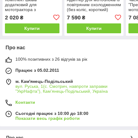
додатковий для
повітряним охолодженням
"Пре
мототрактора з
(без коліс, короткий)
мото
гідравлікою "Преміум"
Преміум
мото
2 020
7 590
7 0
₴
₴
збіл
Купити
Купити
Про нас
100% позитивних з 26 відгуків за рік
Працює з 05.02.2011
м. Кам'янець-Подільський
вул. Руська, 1(с. Смотрич, навпроти заправки
"УкрНафта"), Кам'янець-Подільський, Україна
Контакти
Сьогодні працює з 10:00 до 18:00
Показати весь графік роботи
Про нас