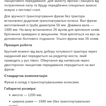
ланцюгового передавання. Для захисту зірочок і ланцюга від
потрапляння пилу та бруду передбачені спеціальні захисні
кожухи з листової сталі.
Для зручності транспортування фрези без трактора
встановлені додаткові транспортувальні колеса. Вал фрези
виготовлений із труби діаметром 50 мм. Довжина вала —
1485 мм. На валу встановлено 26 вузлів для кріплення ножів.
Кріплення приварені зі зміщенням. Ножі кріпляться на вал за
допомогою болтового з'єднання. Усього фреза має 26 ножів.
Принцип роботи
Крутний момент від валу добору потужності трактора через
карданний вал передається на редуктор моста, який
приводить у рух півосі. Обертання від напівосьів через
двостороннє ланцюгове передавання передається на вал
фрези.
Стандартна комплектація:
Фреза в складі з транспортувальними колесами.
Габаритні розміри:
висота — 1200 мм;
ширина рами — 1680 мм (без транспортувальних
коліс);