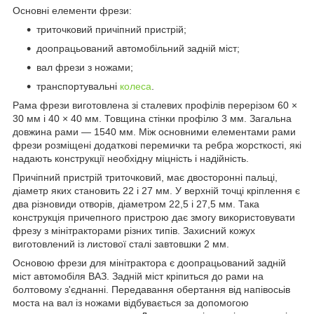
Основні елементи фрези:
триточковий причіпний пристрій;
доопрацьований автомобільний задній міст;
вал фрези з ножами;
транспортувальні
колеса
.
Рама фрези виготовлена зі сталевих профілів перерізом 60 ×
30 мм і 40 × 40 мм. Товщина стінки профілю 3 мм. Загальна
довжина рами — 1540 мм. Між основними елементами рами
фрези розміщені додаткові перемички та ребра жорсткості, які
надають конструкції необхідну міцність і надійність.
Причіпний пристрій триточковий, має двосторонні пальці,
діаметр яких становить 22 і 27 мм. У верхній точці кріплення є
два різновиди отворів, діаметром 22,5 і 27,5 мм. Така
конструкція причепного пристрою дає змогу використовувати
фрезу з мінітракторами різних типів. Захисний кожух
виготовлений із листової сталі завтовшки 2 мм.
Основою фрези для мінітрактора є доопрацьований задній
міст автомобіля ВАЗ. Задній міст кріпиться до рами на
болтовому з'єднанні. Передавання обертання від напівосьів
моста на вал із ножами відбувається за допомогою