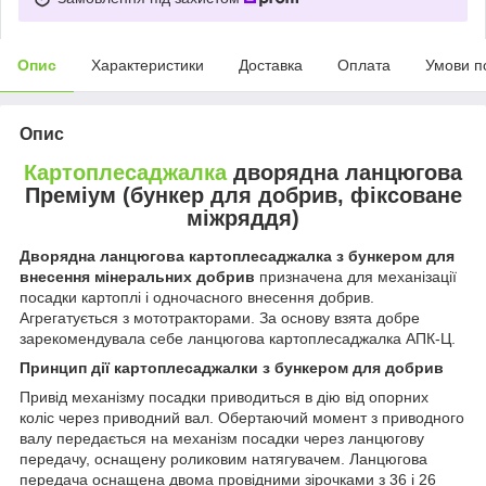
Опис
Характеристики
Доставка
Оплата
Умови п
Опис
Картоплесаджалка
дворядна ланцюгова
Преміум (бункер для добрив, фіксоване
міжряддя)
Дворядна ланцюгова картоплесаджалка з бункером для
внесення мінеральних добрив
призначена для механізації
посадки картоплі і одночасного внесення добрив.
Агрегатується з мототракторами. За основу взята добре
зарекомендувала себе ланцюгова картоплесаджалка АПК-Ц.
Принцип дії картоплесаджалки з бункером для добрив
Привід механізму посадки приводиться в дію від опорних
коліс через приводний вал. Обертаючий момент з приводного
валу передається на механізм посадки через ланцюгову
передачу, оснащену роликовим натягувачем. Ланцюгова
передача оснащена двома провідними зірочками з 36 і 26