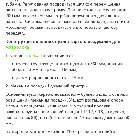
зубами. Регулювання проводиться шляхом переміщення
ланцюга на додаткову зірочку. При переході з кроку посадки
200 мм на крок 250 мм потрібно вилучення з двох ланок
ланцюга. Система внесення мінеральних добрив, аналогічно
механізму посадки, приводиться в дію через ланцюгову
передачу.
Конструкція основних вузлів картоплесаджалки для
мотоблока
1. Опорні
колеса
і приводний вал:
колеса-грунтозацепи мають діаметр 360 мм, товщина
обода – 3 мм, ширина – 150 мм;
діаметр приводного валу – 25 мм.
2. Механізм посадки і дозуючий пристрій
Основний вузол картоплесаджалки – бункер з шахтою, в якій
розміщений механізм посадки. У шахті розташовані опорні
зірочки з ланцюгом і кошиками. У механізмі посадки
використовується приводний ланцюг ПР-12,7-18,2 (мураха,
число ланок 98), на ній встановлено 12 кошиків діаметром 50
мм.
Бункер для картоплі місткістю 20 літрів виготовлений з