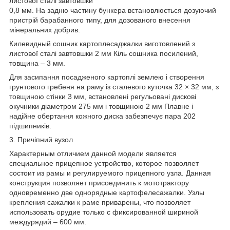
листової сталі завтовшки
0,8 мм. На задню частину бункера встановлюється дозуючий
пристрій барабанного типу, для дозованого внесення
мінеральних добрив.
Килевидный сошник картоплесаджалки виготовлений з
листової сталі завтовшки 2 мм Кіль сошника посилений,
товщина – 3 мм.
Для засипання посадженого картоплі землею і створення
грунтового гребеня на раму із сталевого куточка 32 × 32 мм, з
товщиною стінки 3 мм, встановлені регульовані дискові
окучники діаметром 275 мм і товщиною 2 мм Плавне і
надійне обертання кожного диска забезпечує пара 202
підшипників.
3. Причіпний вузол
Характерным отличием данной модели является
специальное прицепное устройство, которое позволяет
состоит из рамы и регулируемого прицепного узла. Данная
конструкция позволяет присоединить к мототрактору
одновременно две однорядные картофелесажалки. Узлы
крепления сажалки к раме приварены, что позволяет
использовать орудие только с фиксированной шириной
междурядий – 600 мм.