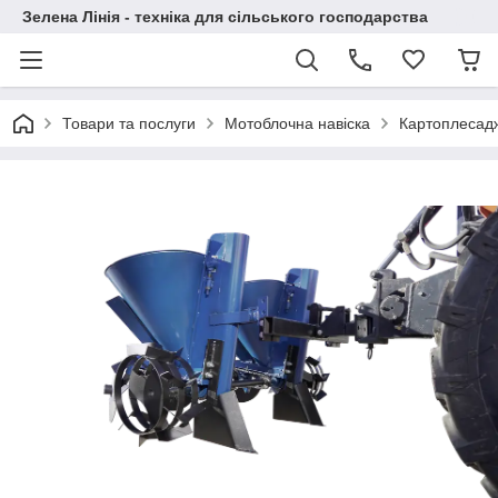
Зелена Лінія - техніка для сільського господарства
Товари та послуги
Мотоблочна навіска
Картоплесад