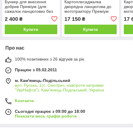
Бункер для внесення
Картоплесаджалка
Кар
добрив Преміум (для
дворядна ланцюгова до
двор
сажалок ланцюгових без
мототрактору Преміум
мото
транспортувальних коліс)
(фіксоване междурядие)
(рег
2 400
17 150
17 
₴
₴
меж
Купити
Купити
Про нас
100% позитивних з 26 відгуків за рік
Працює з 05.02.2011
м. Кам'янець-Подільський
вул. Руська, 1(с. Смотрич, навпроти заправки
"УкрНафта"), Кам'янець-Подільський, Україна
Контакти
Сьогодні працює з 09:00 до 18:00
Показати весь графік роботи