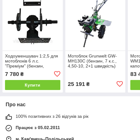
Ходоуменшувач 1:2,5 для
Мотоблок Grunwelt GW-
Мот
мотоблоків 6 л.с.
MH130C (бензин, 7 к.с.,
WM11
"Преміум" (бензин,
4,50-10, 2+1 швидкість)
капо
дизель)
(бенз
7 780
83 
₴
КПП 
25 191
₴
Купити
Про нас
100% позитивних з 26 відгуків за рік
Працює з 05.02.2011
м. Кам'янець-Подільський