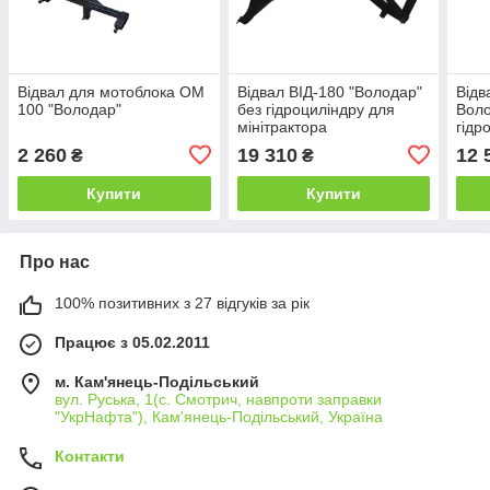
Відвал для мотоблока ОМ
Відвал ВІД-180 "Володар"
Відв
100 "Володар"
без гідроциліндру для
Воло
мінітрактора
гідр
2 260
19 310
12 
₴
₴
Купити
Купити
Про нас
100% позитивних з 27 відгуків за рік
Працює з 05.02.2011
м. Кам'янець-Подільський
вул. Руська, 1(с. Смотрич, навпроти заправки
"УкрНафта"), Кам'янець-Подільський, Україна
Контакти