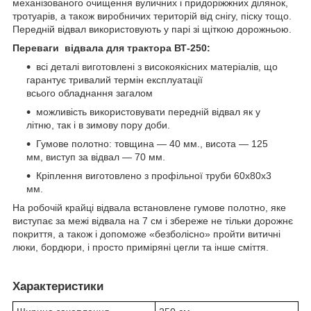
механізованого очищення вуличних і придоріжжних ділянок,
тротуарів, а також виробничих територій від снігу, піску тощо.
Передній відвал використовують у парі зі щіткою дорожньою.
Переваги відвала для трактора ВТ-250:
всі деталі виготовлені з високоякісних матеріалів, що
гарантує тривалий термін експлуатації
всього обладнання загалом
можливість використовувати передній відвал як у
літню, так і в зимову пору доби.
Гумове полотно: товщина — 40 мм., висота — 125
мм, виступ за відвал — 70 мм.
Кріплення виготовлено з профільної труби 60х80х3
мм.
На робочій крайці відвала встановлене гумове полотно, яке
виступає за межі відвала на 7 см і збереже не тільки дорожнє
покриття, а також і допоможе «безболісно» пройти витичні
люки, бордюри, і просто приміряні цегли та інше сміття.
Характеристики