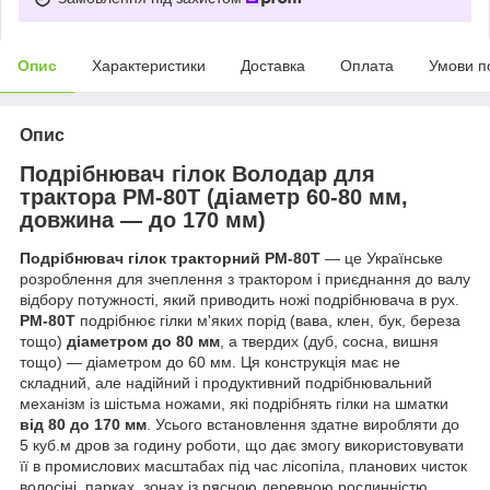
Опис
Характеристики
Доставка
Оплата
Умови п
Опис
Подрібнювач гілок Володар для
трактора РМ-80Т (діаметр 60-80 мм,
довжина — до 170 мм)
Подрібнювач гілок тракторний РМ-80Т
— це Українське
розроблення для зчеплення з трактором і приєднання до валу
відбору потужності, який приводить ножі подрібнювача в рух.
РМ-80Т
подрібнює гілки м'яких порід (вава, клен, бук, береза
тощо)
діаметром до 80 мм
, а твердих (дуб, сосна, вишня
тощо) — діаметром до 60 мм. Ця конструкція має не
складний, але надійний і продуктивний подрібнювальний
механізм із шістьма ножами, які подрібнять гілки на шматки
від 80 до 170 мм
. Усього встановлення здатне виробляти до
5 куб.м дров за годину роботи, що дає змогу використовувати
її в промислових масштабах під час лісопіла, планових чисток
волосіні, парках, зонах із рясною деревною рослинністю.