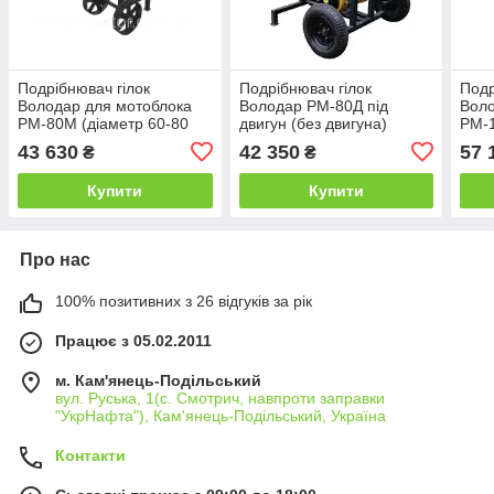
Подрібнювач гілок
Подрібнювач гілок
Подр
Володар для мотоблока
Володар РМ-80Д під
Воло
РМ-80М (діаметр 60-80
двигун (без двигуна)
РМ-1
мм, довжина — до 170
(діаметр 60-80 мм)
мм, 
43 630
42 350
57 
₴
₴
мм)
мм)
Купити
Купити
Про нас
100% позитивних з 26 відгуків за рік
Працює з 05.02.2011
м. Кам'янець-Подільський
вул. Руська, 1(с. Смотрич, навпроти заправки
"УкрНафта"), Кам'янець-Подільський, Україна
Контакти