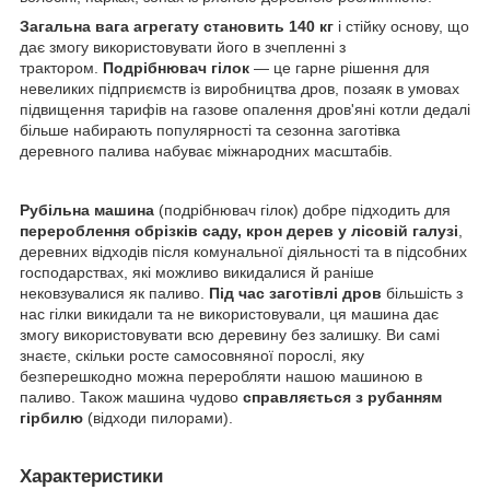
Загальна вага агрегату становить 140 кг
і стійку основу, що
дає змогу використовувати його в зчепленні з
трактором.
Подрібнювач гілок
— це гарне рішення для
невеликих підприємств із виробництва дров, позаяк в умовах
підвищення тарифів на газове опалення дров'яні котли дедалі
більше набирають популярності та сезонна заготівка
деревного палива набуває міжнародних масштабів.
Рубільна машина
(подрібнювач гілок) добре підходить для
перероблення обрізків саду, крон дерев у лісовій галузі
,
деревних відходів після комунальної діяльності та в підсобних
господарствах, які можливо викидалися й раніше
нековзувалися як паливо.
Під час заготівлі дров
більшість з
нас гілки викидали та не використовували, ця машина дає
змогу використовувати всю деревину без залишку. Ви самі
знаєте, скільки росте самосовняної порослі, яку
безперешкодно можна переробляти нашою машиною в
паливо. Також машина чудово
справляється з рубанням
гірбилю
(відходи пилорами).
Характеристики