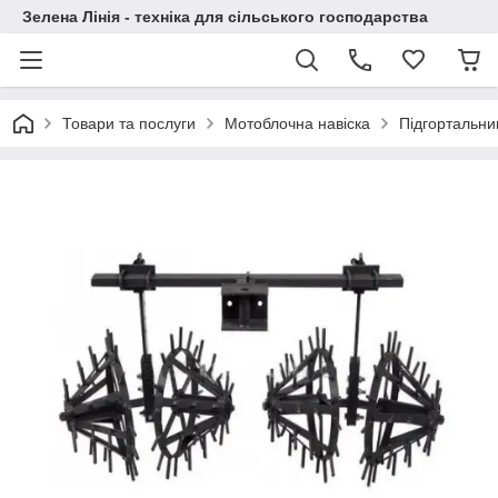
Зелена Лінія - техніка для сільського господарства
Товари та послуги
Мотоблочна навіска
Підгортальник