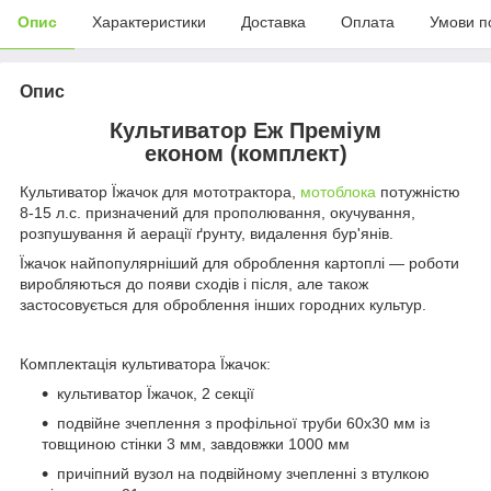
Опис
Характеристики
Доставка
Оплата
Умови п
Опис
Культиватор Еж Преміум
економ (комплект)
Культиватор Їжачок для мототрактора,
мотоблока
потужністю
8-15 л.с. призначений для прополювання, окучування,
розпушування й аерації ґрунту, видалення бур'янів.
Їжачок найпопулярніший для оброблення картоплі — роботи
виробляються до появи сходів і після, але також
застосовується для оброблення інших городних культур.
Комплектація культиватора Їжачок:
культиватор Їжачок, 2 секції
подвійне зчеплення з профільної труби 60х30 мм із
товщиною стінки 3 мм, завдовжки 1000 мм
причіпний вузол на подвійному зчепленні з втулкою