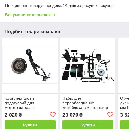
Повернення товару впродовж 14 днів за рахунок покупця
Всі умови повернення
Подібні товари компанії
Комплект шківів
Набір для
Окуч
додатковий для
переобладнання
диск
мототрактора з
мотоблока в мінітрактор
мм 
гідравлікою "Преміум"
"ПРЕМІУМ" (гідравлічні
2 020
23 070
3 5
₴
₴
гальма)
Купити
Купити