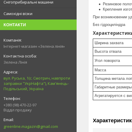
Снігоприбиральні машини
Резиновое полот
Крепления изго
Самохідні візки
При возникновении уд
Без гідроциліндра
КОНТАКТИ
Характеристик
Ширина захвата
Інтернет-магазин «Зелена лінія»
Высота отвала
Угол поворота
Зелена Лінія
Масса
вул. Руська, 1(с. Смотрич, навпроти
Толщина метала ло
заправки "УкрНафта"), Кам'янець-
Габаритные размеры
Подільський, Україна
Агрегатируется с в
+380 (98) 470-22-97
Відділ продажу
Характеристик
greenline.magazin@gmail.com