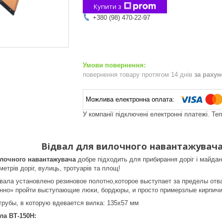
Купити з
+380 (98) 470-22-97
повернення товару протягом 14 днів
за раху
У компанії підключені електронні платежі. Те
Відвал для вилочного навантажувач
илочного навантажувача
добре підходить для прибирання доріг і майданч
етрів доріг, вулиць, тротуарів та площ!
вала установлено резиновое полотно,которое выступает за пределы отва
нно» пройти выступающие люки, бордюры, и просто примерзлые кирпичи
трубы, в которую вдевается вилка: 135х57 мм
а ВТ-150Н: