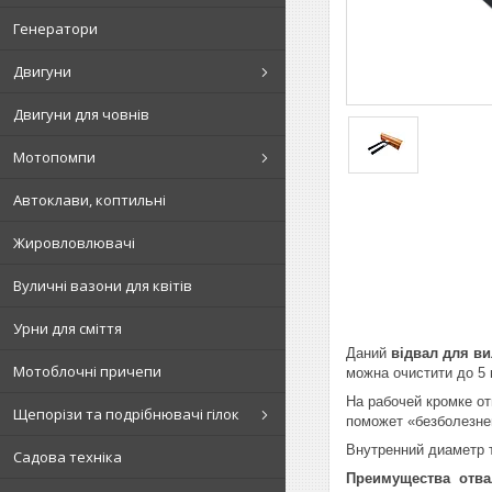
Генератори
Двигуни
Двигуни для човнів
Мотопомпи
Автоклави, коптильні
Жировловлювачі
Вуличні вазони для квітів
Урни для сміття
Даний
відвал для в
Мотоблочні причепи
можна очистити до 5 м
На рабочей кромке от
Щепорізи та подрібнювачі гілок
поможет «безболезне
Внутренний диаметр 
Садова техніка
Преимущества отвал