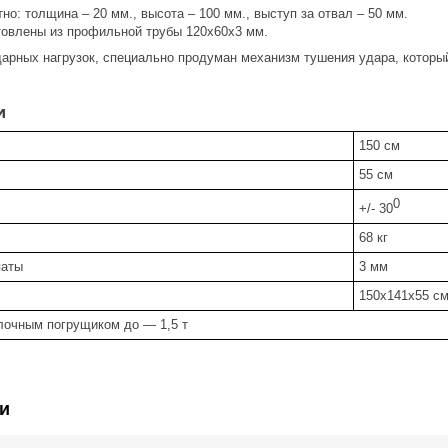
но: толщина – 20 мм., высота – 100 мм., выступ за отвал – 50 мм.
товлены из профильной трубы 120х60х3 мм.
арных нагрузок, специально продуман механизм тушения удара, который
и
150 см
55 см
0
+/- 30
68 кг
паты
3 мм
150х141х55 с
илочным погрущиком до — 1,5 т
и