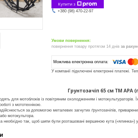
Купити з
+380 (98) 470-22-97
повернення товару протягом 14 днів
за раху
У компанії підключені електронні платежі. Те
Грунтозачіп 65 см ТМ АРА (
одять для мотоблоків із повітряним охолодженням і мотокультураторів. 
 роботі з мототехнікою.
здійснюється за допомогою металевих загнутих ґрунтозачіпів, приварен
або мотокультора.
 необхідно так, щоб шипи були розташовані вершиною кута («ялинка») у
и