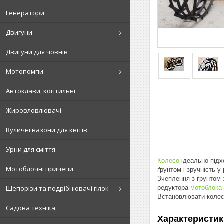
Генератори
Двигуни
Двигуни для човнів
Мотопомпи
Автоклави, коптильні
Жировловлювачі
Вуличні вазони для квітів
Урни для сміття
Колесо
ідеально підх
Мотоблочні причепи
ґрунтом і зручність у
Зчеплення з ґрунтом 
редуктора
мотоблока
Щепорізи та подрібнювачі гілок
Встановлювати колеса
Садова техніка
Характеристик