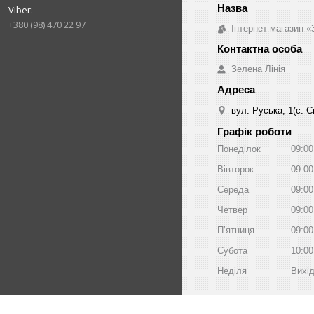
+380 (98) 470 22 97
Інтернет-магазин «
Зелена Лінія
вул. Руська, 1(с. 
Графік роботи
Понеділок
09:00
Вівторок
09:00
Середа
09:00
Четвер
09:00
Пʼятниця
09:00
Субота
10:00
Неділя
Вихі