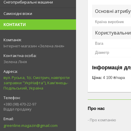
Снігоприбиральні машини
Основні атриб
Самохідні візки
Країна виробник
КОНТАКТИ
Користувальни
Вага
Інтернет-магазин «Зелена лінія»
Діаметр
Зелена Лінія
Інформація дл
вул. Руська, 1(с. Смотрич, навпроти
Ціна:
4 100 ₴/пара
заправки "УкрНафта"), Кам'янець-
Подільський, Україна
+380 (98) 470-22-97
Про нас
Відділ продажу
Про компанію
greenline.magazin@gmail.com