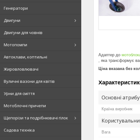
Генератори
Двигуни
Двигуни для човнів
Мотопомпи
Адаптер до
мотоблок
Автоклави, коптильні
, яка трансформує ва
Ціна вказана без кол
Жировловлювачі
Вуличні вазони для квітів
Характеристик
Урни для сміття
Основні атриб
Мотоблочні причепи
Країна виробник
Щепорізи та подрібнювачі гілок
Користувальни
Садова техніка
Вага