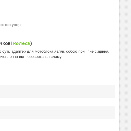
нок покупця
чкові
колеса
)
 суті, адаптер для мотоблока являє собою причіпне сидіння,
чеплення від перевертань і зламу.