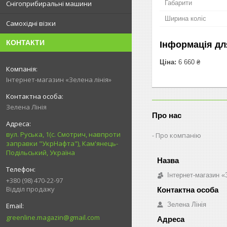
Габарити
Снігоприбиральні машини
Ширина коліс
Самохідні візки
КОНТАКТИ
Інформація дл
Ціна:
6 660 ₴
Інтернет-магазин «Зелена лінія»
Зелена Лінія
Про нас
вул. Руська, 1(с. Смотрич, навпроти
Про компанію
заправки "УкрНафта"), Кам'янець-
Подільський, Україна
Інтернет-магазин «
+380 (98) 470-22-97
Відділ продажу
Зелена Лінія
greenline.magazin@gmail.com