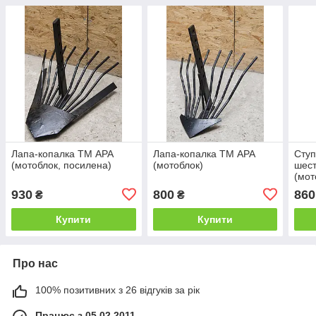
Лапа-копалка ТМ АРА
Лапа-копалка ТМ АРА
Ступ
(мотоблок, посилена)
(мотоблок)
шест
(мот
930
800
860
₴
₴
Купити
Купити
Про нас
100% позитивних з 26 відгуків за рік
Працює з 05.02.2011