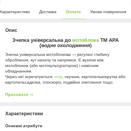
Характеристики
Доставка
Оплата
Умови повернення
Опис
Зчепка універсальна до
мотоблока
ТМ АРА
(водне охолодження)
Зчепка універсальна мотоблокова — регулює глибину
оброблення, кут нахилу та напрямок. Є вузлом між
мотоблоком (або мотокультуратором) і навісним
обладнанням.
Через неї агрегатуються:
плуг
, окучник, картопелькокрутка або
картопельсаделка, плоскоріз, подвійне зчеплення тощо.
Приховати
Характеристики
Основні атрибути