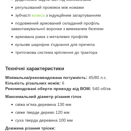
регульований проміжок між ножами
зубчасті
колеса
з індукційним загартуванням
подовжений армований складаний профіль
завантажувальної воронки з вимикачем безпеки
армована рама з металевих профілів
кульове шарнірне з'єднання для причепа
триточкова система кріплення до трактора
Технічні характеристики
Мінімальна/рекомендована потужність:
45/80 л.с.
Кількість різальних ножів:
6
Рекомендовані оберти приводу від ВОМ:
540 об/хв
Максимальний діаметр різання гілок
свіжа м'яка деревина 130 мм
свіже тверде дерево 120 мм
суха тверда деревина 100 мм
Довжина різання тріски: