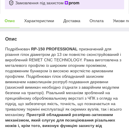
Замовлення під захистом
Опис
Характеристики
Доставка
Оплата
Умови п
Опис
Подрібнювач
RP-150 PROFESSIONAL
призначений для
різання гілок діаметром до 13 см повністю сконструйований і
вироблений REMET CNC TECHNOLOGY. Рама виготовлена з
металевого профілю із широким опорним проміжком,
подовженим бункером із високою жорсткістю армованим
профілем. Подрібнювач гілок обладнаний захисним
вимикачем навколишнім розтруб подавання деревини
(захисний вимикач необхідно з'єднати з аварійним модулем
безпеки на тракторі). Різальний механізм зроблений на
прецизійному оброблювальному верстаті з ЧПК з огляду на
підхід, що забезпечує якість, точність, що позначається на
тривалому терміні експлуатації як окремих вузлів, так і всього
механізму.
Пристрій обладнаний розпірно-затискним
механізмом, який слугує для позиціювання різальних
ножів і, крім того, виконує функцію захисту від