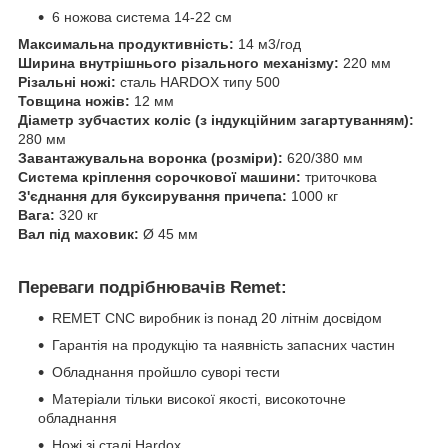
6 ножова система 14-22 см
Максимальна продуктивність:
14 м3/год
Ширина внутрішнього різального механізму:
220 мм
Різальні ножі:
сталь HARDOX типу 500
Товщина ножів:
12 мм
Діаметр зубчастих коліс (з індукційним загартуванням):
280 мм
Завантажувальна воронка (розміри):
620/380 мм
Система кріплення сорочкової машини:
триточкова
З'єднання для буксирування причепа:
1000 кг
Вага:
320 кг
Вал під маховик:
Ø 45 мм
Переваги подрібнювачів Remet:
REMET CNC виробник із понад 20 літнім досвідом
Гарантія на продукцію та наявність запасних частин
Обладнання пройшло суворі тести
Матеріали тільки високої якості, високоточне
обладнання
Ножі зі сталі Hardox