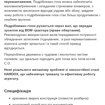
перевантаження.
Подрібнювач гілок можна забезпечити
маховиком/ременем і складаним стрічковим конвеєром, з
можливістю висипання відходів уздовж або збоку, завдяки
чому робота з подрібнювачем гілок стає більш продуктивною і
неабияк зручною.
Подрібнювач гілок рухається через вал, що передає
зусилля від ВОМ трактора (праве обертання).
Рекомендуємо використання валів передавання потужності
обладнаних затискним з'єднувачем, в разі перевантаження
агрегата штифт зрізається і в такий спосіб привод
від'єднується.
Перероблена деревина є чудовим і екологічно чистим
паливом, що ідеально підходить для топки всіх типів котлів
С.О.
Ножі різального механізму зроблені зі зносостійкої сталі
HARDOX, що забезпечує тривалу та ефективну роботу
агрегату.
Специфікація
армована зварна конструкція (повністю розбірна)
додатковий задній вал під маховик/шків