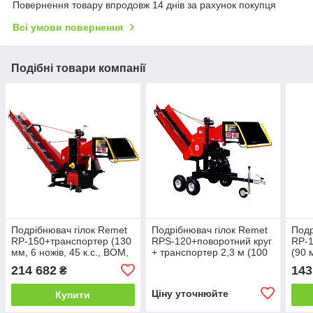
Повернення товару впродовж 14 днів за рахунок покупця
Всі умови повернення
Подібні товари компанії
Подрібнювач гілок Remet
Подрібнювач гілок Remet
Подр
RP-150+транспортер (130
RPS-120+поворотний круг
RP-1
мм, 6 ножів, 45 к.с., BOM,
+ транспортер 2,3 м (100
(90 
транспотрер)
мм, 6 ножів, 23 л.с./
214 682
143
₴
бензин)
Ціну уточнюйте
Купити