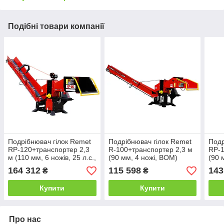
Подібні товари компанії
Подрібнювач гілок Remet
Подрібнювач гілок Remet
Подр
RP-120+транспортер 2,3
R-100+транспортер 2,3 м
RP-1
м (110 мм, 6 ножів, 25 л.с.,
(90 мм, 4 ножі, BOM)
(90 
BOM)
164 312
115 598
143
₴
₴
Купити
Купити
Про нас