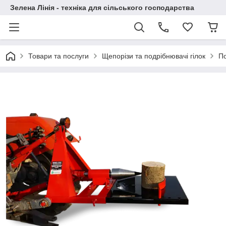
Зелена Лінія - техніка для сільського господарства
Товари та послуги
Щепорізи та подрібнювачі гілок
По