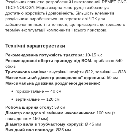
Роздільник повністю розроблений і виготовлений REMET CNC
TECHNOLOGY. Міцна зварна конструкція забезпечує
достатню жорсткість і довговічність. Більшість елементів
роздільника виробляються на верстатах зі ЧПК для
забезпечення якості та точності, що призводить до тривалого
терміну експлуатації компонентів і всього пристрою.
Технічні характеристики
Рекомендована потужність трактора:
10-15 к.с.
Рекомендовані оберти приводу від ВОМ:
приблизно 540
об/хв
Триточкова навіска:
внутрішні штифти Ø22, зовнішні — Ø28
Максимальний діаметр розщепленої деревини:
50 см
Максимальна довжина розділеної деревини:
горизонтальне — 40 см
вертикальне — 120 см
Робоча ширина столу:
59 см
Діаметр свердла зі змінним наконечником:
100 мм (з
накладенням 150 мм)
Діаметр вала в трубчастому корпусі:
Ø 45 мм
Вихідний вал приводу:
Ø35 мм