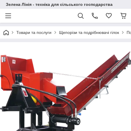
Зелена Лінія - техніка для сільського господарства
Товари та послуги
Щепорізи та подрібнювачі гілок
По