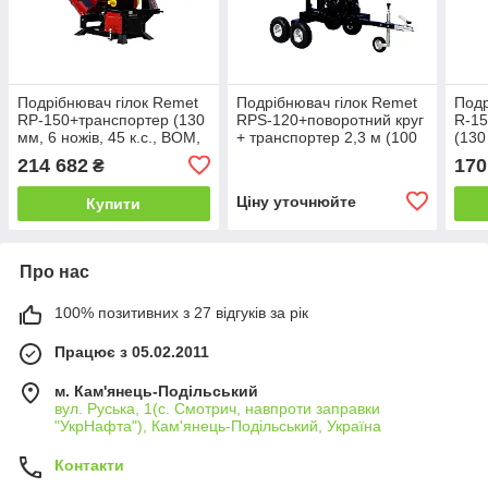
Подрібнювач гілок Remet
Подрібнювач гілок Remet
Подр
RP-150+транспортер (130
RPS-120+поворотний круг
R-15
мм, 6 ножів, 45 к.с., BOM,
+ транспортер 2,3 м (100
(130
транспотрер)
мм, 6 ножів, 23 л.с./
BOM
214 682
170
₴
бензин)
Ціну уточнюйте
Купити
Про нас
100% позитивних з 27 відгуків за рік
Працює з 05.02.2011
м. Кам'янець-Подільський
вул. Руська, 1(с. Смотрич, навпроти заправки
"УкрНафта"), Кам'янець-Подільський, Україна
Контакти