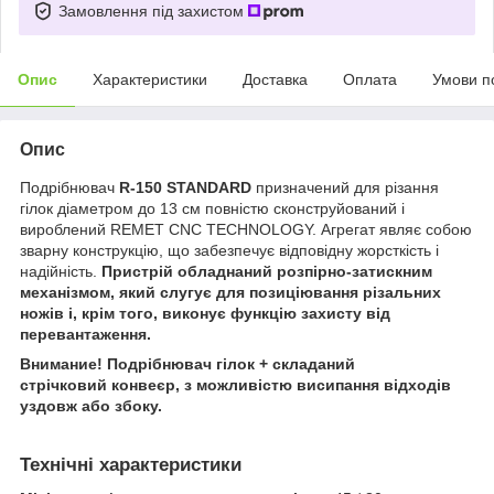
Замовлення під захистом
Опис
Характеристики
Доставка
Оплата
Умови п
Опис
Подрібнювач
R-150 STANDARD
призначений для різання
гілок діаметром до 13 см повністю сконструйований і
вироблений REMET CNC TECHNOLOGY. Агрегат являє собою
зварну конструкцію, що забезпечує відповідну жорсткість і
надійність.
Пристрій обладнаний розпірно-затискним
механізмом, який слугує для позиціювання різальних
ножів і, крім того, виконує функцію захисту від
перевантаження.
Внимание! Подрібнювач гілок + складаний
стрічковий конвеєр, з можливістю висипання відходів
уздовж або збоку.
Технічні характеристики