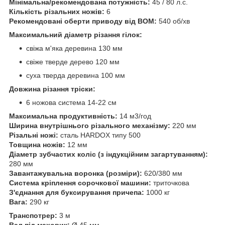
Мінімальна/рекомендована потужність:
45 / 80 л.с.
Кількість різальних ножів:
6
Рекомендовані оберти приводу від ВОМ:
540 об/хв
Максимальний діаметр різання гілок:
свіжа м'яка деревина 130 мм
свіже тверде дерево 120 мм
суха тверда деревина 100 мм
Довжина різання тріски:
6 ножова система 14-22 см
Максимальна продуктивність:
14 м3/год
Ширина внутрішнього різального механізму:
220 мм
Різальні ножі:
сталь HARDOX типу 500
Товщина ножів:
12 мм
Діаметр зубчастих коліс (з індукційним загартуванням):
280 мм
Завантажувальна воронка (розміри):
620/380 мм
Система кріплення сорочкової машини:
триточкова
З'єднання для буксирування причепа:
1000 кг
Вага:
290 кг
Транспотрер:
3 м
Вал під маховик:
Ø 45 мм