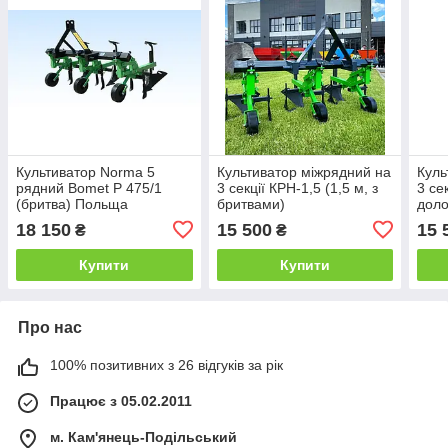
Культиватор Norma 5
Культиватор міжрядний на
Куль
рядний Bomet P 475/1
3 секції КРН-1,5 (1,5 м, з
3 се
(бритва) Польща
бритвами)
доло
18 150
15 500
15 
₴
₴
Купити
Купити
Про нас
100% позитивних з 26 відгуків за рік
Працює з 05.02.2011
м. Кам'янець-Подільський