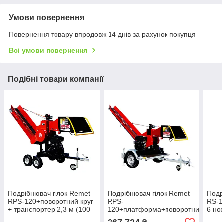
Умови повернення
Повернення товару впродовж 14 днів за рахунок покупця
Всі умови повернення
Подібні товари компанії
Подрібнювач гілок Remet
Подрібнювач гілок Remet
Подр
RPS-120+поворотний круг
RPS-
RS-1
+ транспортер 2,3 м (100
120+платформа+поворотний
6 но
мм, 6 ножів, 23 л.с./
круг + транспортер 2,3 м