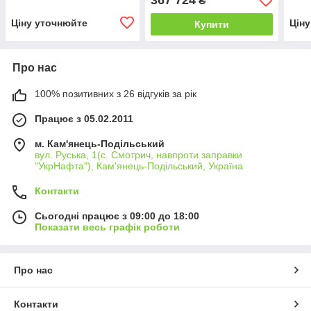
367 724
₴
бензин)
(100 мм, 6 ножів, 16 к.с./
бензин)
Ціну уточнюйте
Цін
Купити
Про нас
100% позитивних з 26 відгуків за рік
Працює з 05.02.2011
м. Кам'янець-Подільський
вул. Руська, 1(с. Смотрич, навпроти заправки
"УкрНафта"), Кам'янець-Подільський, Україна
Контакти
Сьогодні працює з 09:00 до 18:00
Показати весь графік роботи
Про нас
Контакти