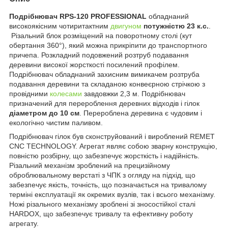
Подрібнювач RPS-120 PROFESSIONAL
обладнаний
високоякісним чотиритактним
двигуном
потужністю 23 к.с.
.
Різальний блок розміщений на поворотному столі (кут
обертання 360°), який можна прикріпити до транспортного
причепа. Розкладний подовжений розтруб подавання
деревини високої жорсткості посилений профілем.
Подрібнювач обладнаний захисним вимикачем розтруба
подавання деревини та складаною конвеєрною стрічкою з
провідними
колесами
завдовжки 2,3 м. Подрібнювач
призначений для перероблення деревних відходів і гілок
діаметром до 10 см
. Перероблена деревина є чудовим і
екологічно чистим паливом.
Подрібнювач гілок був сконструйований і вироблений REMET
CNC TECHNOLOGY. Агрегат являє собою зварну конструкцію,
повністю розбірну, що забезпечує жорсткість і надійність.
Різальний механізм зроблений на прецизійному
оброблювальному верстаті з ЧПК з огляду на підхід, що
забезпечує якість, точність, що позначається на тривалому
терміні експлуатації як окремих вузлів, так і всього механізму.
Ножі різального механізму зроблені зі зносостійкої сталі
HARDOX, що забезпечує тривалу та ефективну роботу
агрегату.