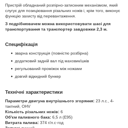
Пристрій обладнаний розпірно-затискним механізмом, який
слугує для позиціювання різальних ножів і, крім того, виконує
функцію захисту від перевантаження.
З подрібнювачем можна використовувати шасі для
транспортування та транспортер завдовжки 2,3 м.
Специфікація
зварна конструкція (повністю розбірна)
додатковий задній вал під маховик/шків
регульований проміжок між ножами
довгий відкидний бункер
Технічні характеристики
Параметри двигуна внутрішнього згоряння:
23 л.с., 4-
тактний, OHV
Кількість різальних ножів:
6
Об'єм паливного бака:
6,5 л (E95)
Витрата палива:
374 г/л.с·год