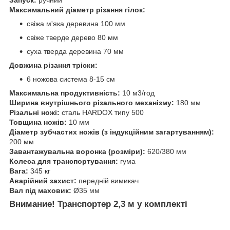
Запуск:
ручний
Максимальний діаметр різання гілок:
свіжа м'яка деревина 100 мм
свіже тверде дерево 80 мм
суха тверда деревина 70 мм
Довжина різання тріски:
6 ножова система 8-15 см
Максимальна продуктивність:
10 м3/год
Ширина внутрішнього різального механізму:
180 мм
Різальні ножі:
сталь HARDOX типу 500
Товщина ножів:
10 мм
Діаметр зубчастих ножів (з індукційним загартуванням):
200 мм
Завантажувальна воронка (розміри):
620/380 мм
Колеса для транспортування:
гума
Вага:
345 кг
Аварійний захист:
передній вимикач
Вал під маховик:
Ø35 мм
Внимание! Транспортер 2,3 м у комплекті