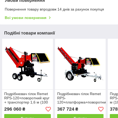
Умови повернення
Повернення товару впродовж 14 днів за рахунок покупця
Всі умови повернення
Подібні товари компанії
Подрібнювач гілок Remet
Подрібнювач гілок Remet
Подр
RPS-120+поворотний круг
RPS-
RPS-
+ транспортер 1,6 м (100
120+платформа+поворотний
м (1
мм, 6 ножів, 16 л.с./
круг + транспортер 2,3 м
бенз
296 060
367 724
378
₴
₴
бензин)
(100 мм, 6 ножів, 16 к.с./
бензин)