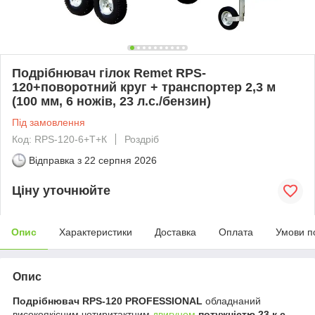
Подрібнювач гілок Remet RPS-
120+поворотний круг + транспортер 2,3 м
(100 мм, 6 ножів, 23 л.с./бензин)
Під замовлення
Код: RPS-120-6+Т+К
Роздріб
Відправка з
22 серпня 2026
Ціну уточнюйте
Опис
Характеристики
Доставка
Оплата
Умови п
Опис
Подрібнювач RPS-120 PROFESSIONAL
обладнаний
високоякісним чотиритактним
двигуном
потужністю 23 к.с.
.