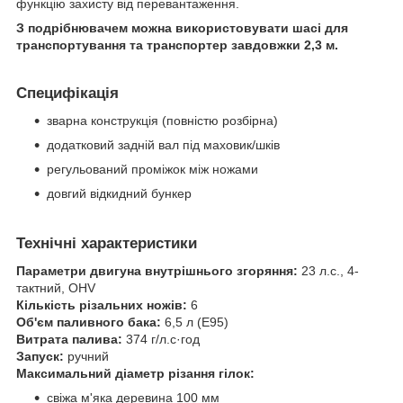
функцію захисту від перевантаження.
З подрібнювачем можна використовувати шасі для
транспортування та транспортер завдовжки 2,3 м.
Специфікація
зварна конструкція (повністю розбірна)
додатковий задній вал під маховик/шків
регульований проміжок між ножами
довгий відкидний бункер
Технічні характеристики
Параметри двигуна внутрішнього згоряння:
23 л.с., 4-
тактний, OHV
Кількість різальних ножів:
6
Об'єм паливного бака:
6,5 л (E95)
Витрата палива:
374 г/л.с·год
Запуск:
ручний
Максимальний діаметр різання гілок:
свіжа м'яка деревина 100 мм