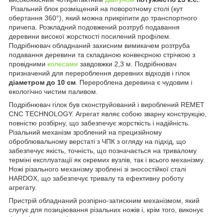
Різальний блок розміщений на поворотному столі (кут
обертання 360°), який можна прикріпити до транспортного
причепа. Розкладний подовжений розтруб подавання
деревини високої жорсткості посилений профілем.
Подрібнювач обладнаний захисним вимикачем розтруба
подавання деревини та складаною конвеєрною стрічкою з
провідними
колесами
завдовжки 2,3 м. Подрібнювач
призначений для перероблення деревних відходів і гілок
діаметром до 10 см
. Перероблена деревина є чудовим і
екологічно чистим паливом.
Подрібнювач гілок був сконструйований і вироблений REMET
CNC TECHNOLOGY. Агрегат являє собою зварну конструкцію,
повністю розбірну, що забезпечує жорсткість і надійність.
Різальний механізм зроблений на прецизійному
оброблювальному верстаті з ЧПК з огляду на підхід, що
забезпечує якість, точність, що позначається на тривалому
терміні експлуатації як окремих вузлів, так і всього механізму.
Ножі різального механізму зроблені зі зносостійкої сталі
HARDOX, що забезпечує тривалу та ефективну роботу
агрегату.
Пристрій обладнаний розпірно-затискним механізмом, який
слугує для позиціювання різальних ножів і, крім того, виконує