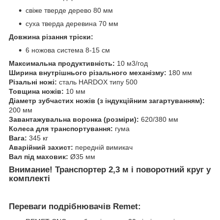
свіже тверде дерево 80 мм
суха тверда деревина 70 мм
Довжина різання тріски:
6 ножова система 8-15 см
Максимальна продуктивність:
10 м3/год
Ширина внутрішнього різального механізму:
180 мм
Різальні ножі:
сталь HARDOX типу 500
Товщина ножів:
10 мм
Діаметр зубчастих ножів (з індукційним загартуванням):
200 мм
Завантажувальна воронка (розміри):
620/380 мм
Колеса для транспортування:
гума
Вага:
345 кг
Аварійний захист:
передній вимикач
Вал під маховик:
Ø35 мм
Внимание! Транспортер 2,3 м і поворотний круг у
комплекті
Переваги подрібнювачів Remet: