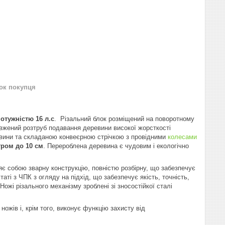
нок покупця
отужністю 16 л.с
. Різальний блок розміщений на поворотному
овжений розтруб подавання деревини високої жорсткості
вини та складаною конвеєрною стрічкою з провідними
колесами
тром до 10 см
. Перероблена деревина є чудовим і екологічно
 собою зварну конструкцію, повністю розбірну, що забезпечує
ті з ЧПК з огляду на підхід, що забезпечує якість, точність,
Ножі різального механізму зроблені зі зносостійкої сталі
ожів і, крім того, виконує функцію захисту від