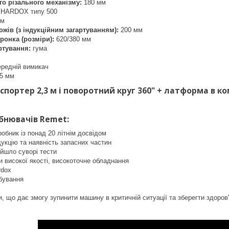
о різального механізму:
180 мм
 HARDOX типу 500
мм
ожів (з індукційним загартуванням):
200 мм
ронка (розміри):
620/380 мм
ртування:
гума
редній вимикач
5 мм
портер 2,3 м і поворотний круг 360" + латформа в к
бнювачів Remet:
бник із понад 20 літнім досвідом
дукцію та наявність запасних частин
йшло суворі тести
и високої якості, високоточне обладнання
rdox
бування
, що дає змогу зупинити машину в критичній ситуації та зберегти здоров'