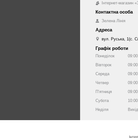
Інтернет-магазин «
Зелена Лінія
вул. Руська, 1(с. 
Графік роботи
Понеділок
09:00
Вівторок
09:00
Середа
09:00
Четвер
09:00
Пʼятниця
09:00
Субота
10:00
Неділя
Вихі