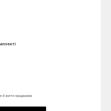
омплекті
я й життя працівників