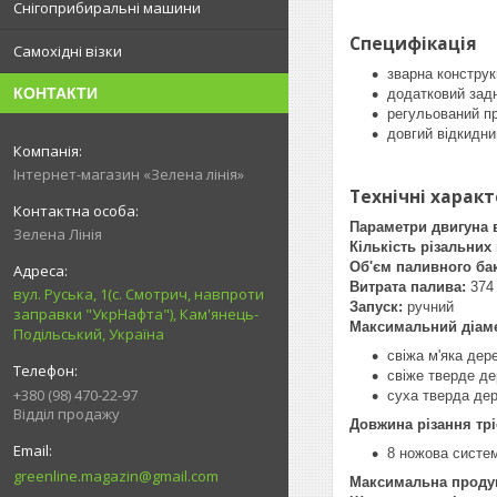
Снігоприбиральні машини
Специфікація
Самохідні візки
зварна конструк
КОНТАКТИ
додатковий задн
регульований п
довгий відкидни
Інтернет-магазин «Зелена лінія»
Технічні харак
Параметри двигуна 
Зелена Лінія
Кількість різальних
Об'єм паливного бак
Витрата палива:
374 
вул. Руська, 1(с. Смотрич, навпроти
Запуск:
ручний
заправки "УкрНафта"), Кам'янець-
Максимальний діам
Подільський, Україна
свіжа м'яка дер
свіже тверде д
+380 (98) 470-22-97
суха тверда де
Відділ продажу
Довжина різання т
8 ножова систем
greenline.magazin@gmail.com
Максимальна продук