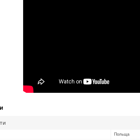
и
ути
Польща