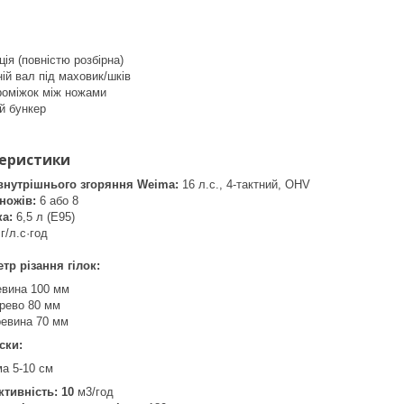
ція (повністю розбірна)
ій вал під маховик/шків
роміжок між ножами
й бункер
теристики
внутрішнього згоряння Weima:
16 л.с., 4-тактний, OHV
 ножів:
6 або 8
а:
6,5 л (E95)
г/л.с·год
етр різання гілок:
евина 100 мм
ерево 80 мм
ревина 70 мм
ріски:
а 5-10 см
тивність: 10
м3/год