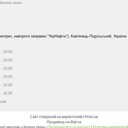
Зелена лінія»
Смотрич, навпроти заправки "УкрНафта"), Кам'янець-Подільський, Україна
18:00
18:00
18:00
18:00
18:00
18:00
дний
Сайт створений на маркетплейсі
Prom.ua
Продавець на Bigl.ua
Інтернет-магазин «Зелена лінія» |
Поскаржитися на контент
|
Політика конфіденцій