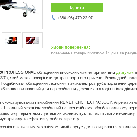
Купити
+380 (98) 470-22-97
повернення товару протягом 14 днів
за раху
20 PROFESSIONAL
обладнаний високоякісним чотиритактним
двигуном
п
 360°), який можна прикріпити до транспортного причепа. Розкладний под
 Подрібнювач обладнаний захисним вимикачем розтруба подавання дере
рібнювач призначений для перероблення деревних відходів і гілок
діаме
ув сконструйований і вироблений REMET CNC TECHNOLOGY. Агрегат являє
ть. Різальний механізм зроблений на прецизійному оброблювальному верста
ивалому терміні експлуатації як окремих вузлів, так і всього механізму. 
ує тривалу та ефективну роботу агрегату.
розпірно-затискним механізмом, який слугує для позиціювання різальних н