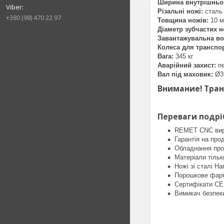
Ширина внутрішньог
Різальні ножі:
сталь
+380 (98) 470 22 97
Товщина ножів:
10 
Діаметр зубчастих н
Завантажувальна во
Колеса для транспо
Вага:
345 кг
Аварійний захист:
пе
Вал під маховик:
Ø3
Внимание! Транс
Переваги подрі
REMET CNC виро
Гарантія на про
Обладнання про
Матеріали тільк
Ножі зі сталі Ha
Порошкове фар
Сертифікати СЕ
Вимикач безпеки