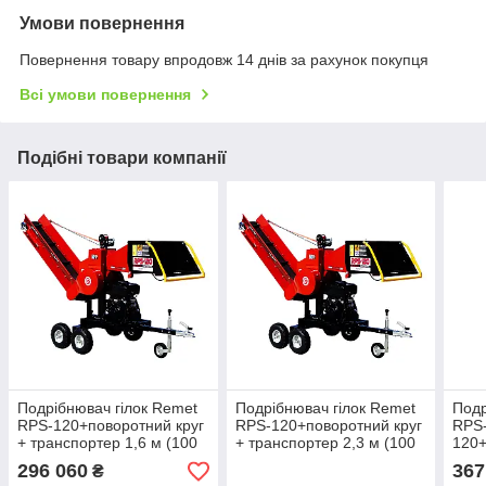
Умови повернення
Повернення товару впродовж 14 днів за рахунок покупця
Всі умови повернення
Подібні товари компанії
Подрібнювач гілок Remet
Подрібнювач гілок Remet
Подр
RPS-120+поворотний круг
RPS-120+поворотний круг
RPS
+ транспортер 1,6 м (100
+ транспортер 2,3 м (100
120
мм, 6 ножів, 16 л.с./
мм, 6 ножів, 23 л.с./
круг
296 060
367
₴
бензин)
бензин)
(100