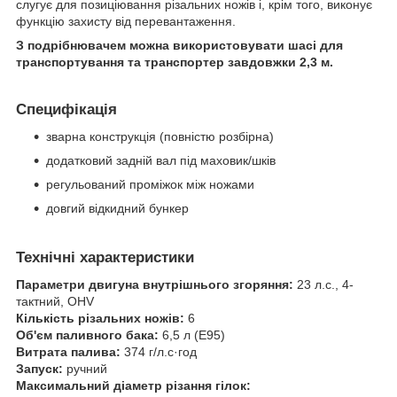
слугує для позиціювання різальних ножів і, крім того, виконує
функцію захисту від перевантаження.
З подрібнювачем можна використовувати шасі для
транспортування та транспортер завдовжки 2,3 м.
Специфікація
зварна конструкція (повністю розбірна)
додатковий задній вал під маховик/шків
регульований проміжок між ножами
довгий відкидний бункер
Технічні характеристики
Параметри двигуна внутрішнього згоряння:
23 л.с., 4-
тактний, OHV
Кількість різальних ножів:
6
Об'єм паливного бака:
6,5 л (E95)
Витрата палива:
374 г/л.с·год
Запуск:
ручний
Максимальний діаметр різання гілок: