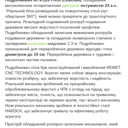
високоякісним чотиритактним
двигуном
потужністю 23 к.с.
.
Різальний блок розміщений на поворотному столі (кут
обертання 360°), який можна прикріпити до транспортного
причепа. Розкладний подовжений розтруб подавання
деревини високої жорсткості посилений профілем.
Подрібнювач обладнаний захисним вимикачем розтруба
подавання деревини та складаною конвеєрною стрічкою з
провідними
колесами
завдовжки 2,3 м. Подрібнювач
призначений для перероблення деревних відходів і гілок
діаметром до 10 см
. Перероблена деревина є чудовим і
екологічно чистим паливом.
Подрібнювач гілок був сконструйований і вироблений REMET
CNC TECHNOLOGY. Агрегат являє собою зварну конструкцію,
повністю розбірну, що забезпечує жорсткість і надійність.
Різальний механізм зроблений на прецизійному
оброблювальному верстаті з ЧПК з огляду на підхід, що
забезпечує якість, точність, що позначається на тривалому
терміні експлуатації як окремих вузлів, так і всього механізму.
Ножі різального механізму зроблені зі зносостійкої сталі
HARDOX, що забезпечує тривалу та ефективну роботу
агрегату.
Пристрій обладнаний розпірно-затискним механізмом, який