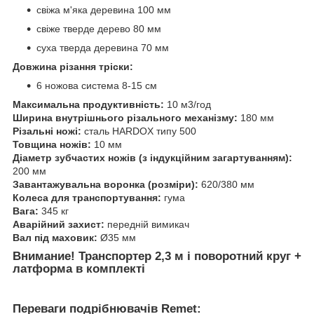
свіжа м'яка деревина 100 мм
свіже тверде дерево 80 мм
суха тверда деревина 70 мм
Довжина різання тріски:
6 ножова система 8-15 см
Максимальна продуктивність:
10 м3/год
Ширина внутрішнього різального механізму:
180 мм
Різальні ножі:
сталь HARDOX типу 500
Товщина ножів:
10 мм
Діаметр зубчастих ножів (з індукційним загартуванням):
200 мм
Завантажувальна воронка (розміри):
620/380 мм
Колеса для транспортування:
гума
Вага:
345 кг
Аварійний захист:
передній вимикач
Вал під маховик:
Ø35 мм
Внимание! Транспортер 2,3 м і поворотний круг +
латформа в комплекті
Переваги подрібнювачів Remet: