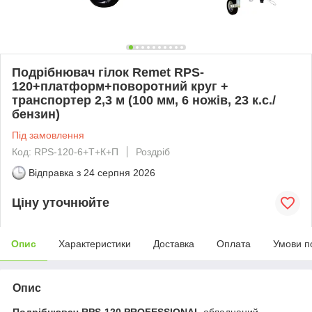
Подрібнювач гілок Remet RPS-
120+платформ+поворотний круг +
транспортер 2,3 м (100 мм, 6 ножів, 23 к.с./
бензин)
Під замовлення
Код: RPS-120-6+Т+К+П
Роздріб
Відправка з
24 серпня 2026
Ціну уточнюйте
Опис
Характеристики
Доставка
Оплата
Умови п
Опис
Подрібнювач RPS-120 PROFESSIONAL
обладнаний