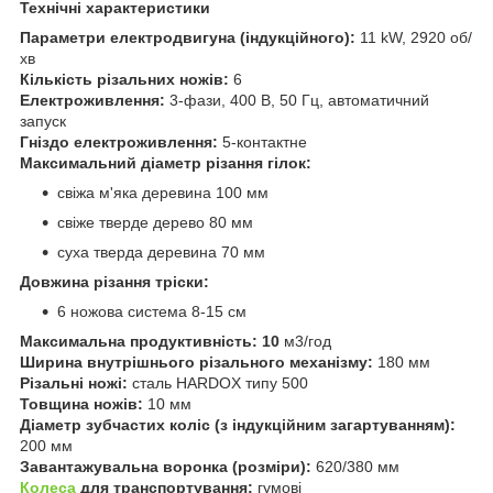
Технічні характеристики
Параметри електродвигуна (індукційного):
11 kW, 2920 об/
хв
Кількість різальних ножів:
6
Електроживлення:
3-фази, 400 В, 50 Гц, автоматичний
запуск
Гніздо електроживлення:
5-контактне
Максимальний діаметр різання гілок:
свіжа м'яка деревина 100 мм
свіже тверде дерево 80 мм
суха тверда деревина 70 мм
Довжина різання тріски:
6 ножова система 8-15 см
Максимальна продуктивність: 10
м3/год
Ширина внутрішнього різального механізму:
180 мм
Різальні ножі:
сталь HARDOX типу 500
Товщина ножів:
10 мм
Діаметр зубчастих коліс (з індукційним загартуванням):
200 мм
Завантажувальна воронка (розміри):
620/380 мм
Колеса
для транспортування:
гумові