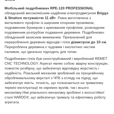
Мобільний подрібнювач RPE-120 PROFESSIONAL
обладнаний високоякісним надійним електродвигуном
Briggs
& Stratton
потужністю 11 кВт
. Рама виготовлена з
металевого профілю із широким опорним проміжком,
подовженим бункером з армованим профілем, розкладним
подовженим розтрубом подавання деревини. Подрібнювач
обладнаний захисним вимикачем. Призначений для
перероблення деревних відходів і гілок
діаметром до 10 см
.
Перероблена деревина є чудовим і екологічно чистим
паливом, що ідеально підходить для топки.
Подрібнювач гілок був сконструйований і вироблений REMET
CNC TECHNOLOGY. Агрегат являє собою зварну конструкцію,
повністю розбірну, що забезпечує відповідну жорсткість і
надійність. Різальний механізм зроблений на прецизійному
оброблювальному верстаті з ЧПК з огляду на підхід, що
забезпечує якість, точність, що позначається на тривалому
терміні експлуатації як окремих вузлів, так і всього
механізму.Ніжі різального механізму зроблені з зносостійкої
сталі HARDOX, що забезпечує тривалу та ефективну роботу
агрегата.