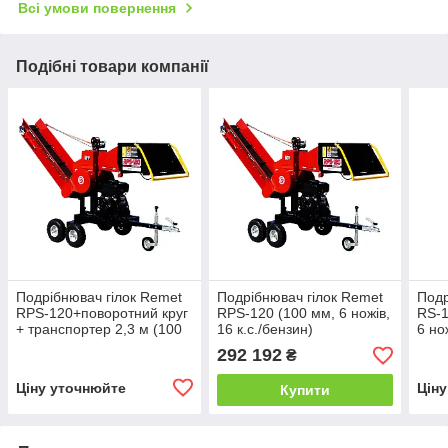
Всі умови повернення
Подібні товари компанії
Подрібнювач гілок Remet
Подрібнювач гілок Remet
Подр
RPS-120+поворотний круг
RPS-120 (100 мм, 6 ножів,
RS-1
+ транспортер 2,3 м (100
16 к.с./бензин)
6 но
мм, 6 ножів, 23 л.с./
292 192
₴
бензин)
Ціну уточнюйте
Цін
Купити