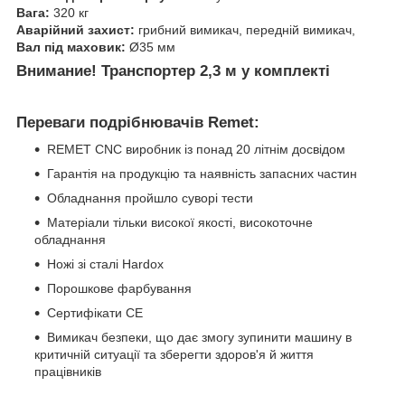
Вага:
320 кг
Аварійний захист:
грибний вимикач, передній вимикач,
Вал під маховик:
Ø35 мм
Внимание! Транспортер 2,3 м у комплекті
Переваги подрібнювачів Remet:
REMET CNC виробник із понад 20 літнім досвідом
Гарантія на продукцію та наявність запасних частин
Обладнання пройшло суворі тести
Матеріали тільки високої якості, високоточне
обладнання
Ножі зі сталі Hardox
Порошкове фарбування
Сертифікати СЕ
Вимикач безпеки, що дає змогу зупинити машину в
критичній ситуації та зберегти здоров'я й життя
працівників