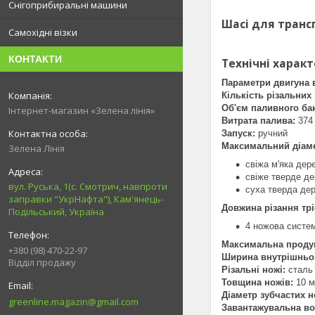
Снігоприбиральні машини
Шасі для транс
Самохідні візки
КОНТАКТИ
Технічні харак
Параметри двигуна 
Кількість різальних
Об'єм паливного бак
Інтернет-магазин «Зелена лінія»
Витрата палива:
374 
Запуск:
ручний
Максимальний діам
Зелена Лінія
свіжа м'яка дер
свіже тверде д
вул. Руська, 1(с. Смотрич, навпроти
суха тверда де
заправки "УкрНафта"), Кам'янець-
Довжина різання т
Подільський, Україна
4 ножова систем
Максимальна проду
+380 (98) 470-22-97
Ширина внутрішньог
Відділ продажу
Різальні ножі:
сталь
Товщина ножів:
10 
Діаметр зубчастих н
greenline.magazin@gmail.com
Завантажувальна во