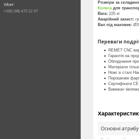
Розміри за складено
Колеса
для транспо
+380 (98) 470 22 97
Вага:
225 кг
Аварійний захист:
г
Вал під маховик:
Ø3
Переваги подрі
REMET CNC виро
Гарантія на про
Обладнання про
Матеріали тільк
Ножі зі сталі Ha
Порошкове фар
Сертифікати СЕ
Вимикач безпеки
Характеристик
Основні атриб