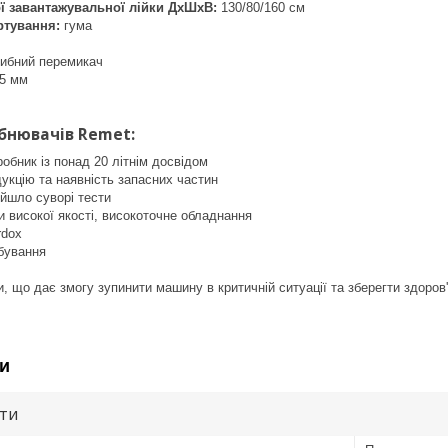
ї завантажувальної лійки ДхШхВ:
130/80/160 см
ртування:
гума
рибний перемикач
5 мм
бнювачів Remet:
бник із понад 20 літнім досвідом
дукцію та наявність запасних частин
йшло суворі тести
и високої якості, високоточне обладнання
rdox
бування
, що дає змогу зупинити машину в критичній ситуації та зберегти здоров'
и
ути