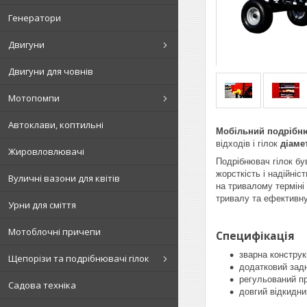
Генератори
Двигуни
Двигуни для човнів
Мотопомпи
Автоклави, коптильні
Мобільний подрібн
відходів і гілок
діаме
Жировловлювачі
Подрібнювач гілок б
жорсткість і надійні
Вуличні вазони для квітів
на тривалому терміні 
тривалу та ефективну
Урни для сміття
Мотоблочні причепи
Специфікація
зварна конструк
Щепорізи та подрібнювачі гілок
додатковий задн
регульований п
Садова техніка
довгий відкидни