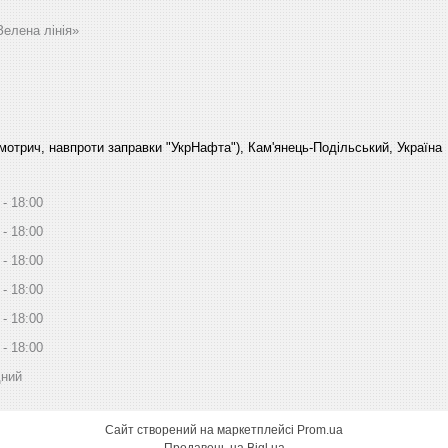
Зелена лінія»
Смотрич, навпроти заправки "УкрНафта"), Кам'янець-Подільський, Україна
18:00
18:00
18:00
18:00
18:00
18:00
дний
Сайт створений на маркетплейсі
Prom.ua
Продавець на Bigl.ua