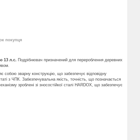
нок покупця
ю 13 л.с.
Подрібнювач призначений для перероблення деревних
ивом.
 собою зварну конструкцію, що забезпечує відповідну
таті з ЧПК. Забезпечувальна якість, точність, що позначається
 механізму зроблені зі зносостійкої сталі HARDOX, що забезпечує