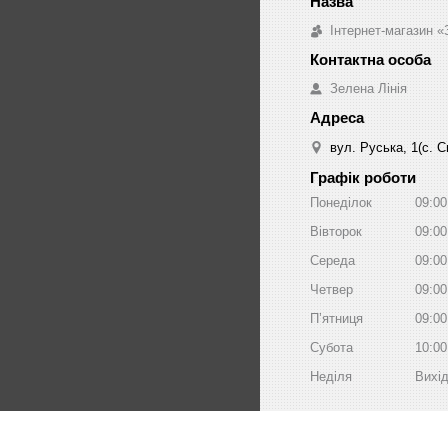
Інтернет-магазин «
Зелена Лінія
вул. Руська, 1(с. 
Графік роботи
Понеділок
09:00
Вівторок
09:00
Середа
09:00
Четвер
09:00
Пʼятниця
09:00
Субота
10:00
Неділя
Вихі