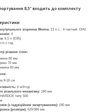
портування 8,5" входить до комплекту
теристики
внутрішнього згоряння Weima:
13 л.с., 4-тактний, OHV
 ножів:
4
а:
6,5 л (E95)
г/л.с·год
етр різання гілок:
евина 80 мм
ерево 70 мм
ревина 60 мм
ріски:
а 9-18 см
ктивність:
6 м3/год
о різального механізму:
180 мм
 HARDOX типу 500
мм
ожів (з індукційним загартуванням):
180 мм
ронка (розміри):
620/380 мм