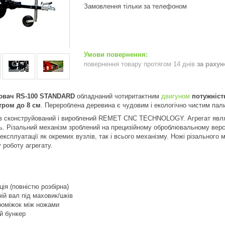
Замовлення тільки за телефоном
повернення товару протягом 14 днів
за раху
ювач RS-100 STANDARD
обладнаний чотиритактним
двигуном
потужніст
тром до 8 см
. Перероблена деревина є чудовим і екологічно чистим пал
ув сконструйований і вироблений REMET CNC TECHNOLOGY. Агрегат являє
сть. Різальний механізм зроблений на прецизійному оброблювальному верс
експлуатації як окремих вузлів, так і всього механізму. Ножі різального
 роботу агрегату.
ція (повністю розбірна)
ій вал під маховик/шків
роміжок між ножами
й бункер