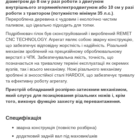
діаметром до 8 см у разі роботи з двигуном
внутрішнього згоряння/електродвигуном або 10 см у разі
роботи з трактором (потужністю мінімум 35 л.с.)
.
Перероблена деревина є чудовим і екологічно чистим
паливом, що ідеально підходить для топки.
Подрібнювач гілок був сконструйований і вироблений REMET
CNC TECHNOLOGY. Агрегат являє собою зварну конструкцію,
що забезпечує відповідну жорсткість і надійність. Різальний
механізм зроблений на прецизійному оброблювальному
верстаті з ЧПК. Забезпечувальна якість, точність, що
позначається на тривалому терміні експлуатації як окремих
вузлів, так і всього механізму. Ножі різального механізму
зроблені зі зносостійкої сталі HARDOX, що забезпечує тривалу
та ефективну роботу агрегату.
Пристрій обладнаний розпірно-затискним механізмом,
який слугує для позиціювання різальних ножів і, крім
того, виконує функцію захисту від перевантаження.
Специфікація
зварна конструкція (повністю розбірна)
додатковий задній вал під маховик/шків