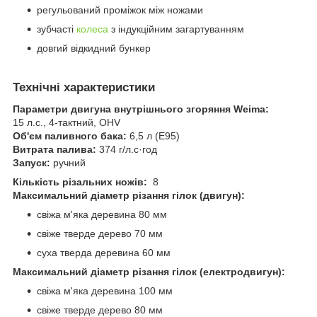
регульований проміжок між ножами
зубчасті
колеса
з індукційним загартуванням
довгий відкидний бункер
Технічні характеристики
Параметри двигуна внутрішнього згоряння Weima:
15 л.с., 4-тактний, OHV
Об'єм паливного бака:
6,5 л (E95)
Витрата палива:
374 г/л.с·год
Запуск:
ручний
Кількість різальних ножів:
8
Максимальний діаметр різання гілок (двигун):
свіжа м'яка деревина 80 мм
свіже тверде дерево 70 мм
суха тверда деревина 60 мм
Максимальний діаметр різання гілок (електродвигун):
свіжа м'яка деревина 100 мм
свіже тверде дерево 80 мм