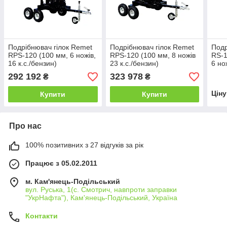
Подрібнювач гілок Remet
Подрібнювач гілок Remet
Подр
RPS-120 (100 мм, 6 ножів,
RPS-120 (100 мм, 8 ножів
RS-1
16 к.с./бензин)
23 к.с./бензин)
6 но
292 192
323 978
₴
₴
Цін
Купити
Купити
Про нас
100% позитивних з 27 відгуків за рік
Працює з 05.02.2011
м. Кам'янець-Подільський
вул. Руська, 1(с. Смотрич, навпроти заправки
"УкрНафта"), Кам'янець-Подільський, Україна
Контакти