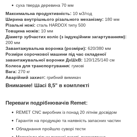
суха тверда деревина 70 мм
Максимальна продуктивність:
10 м3/год
Ширина внутрішнього різального механізму:
180 мм
Різальні ножі:
сталь HARDOX типу 500
Товщина ножів:
10 мм
Діаметр зубчастих коліс (з індукційним загартуванням):
200 мм
Завантажувальна воронка (розміри):
620/380 мм
Розміри сорочкової машини під час складеної
завантажувальної воронки ДхШхВ:
120/125/140 см
Колеса для транспортування:
гумові
Вага:
270 кг
Аварійний захист:
грибний вимикач
Внимание! Шасі 8,5" в комплекті
Переваги подрібнювачів Remet:
REMET CNC виробник із понад 20 літнім досвідом
Гарантія на продукцію та наявність запасних частин
Обладнання пройшло суворі тести
Матеріали тільки високої якості, високоточне