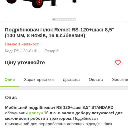
Подрібнювач гілок Remet RS-120+шасі 8,5"
(100 мм, 8 ножів, 16 к.с./бензин)
Немає в наявності
Код: RS-120-8+Ш
Роздріб
Ціну уточнюйте
Опис
Характеристики
Доставка
Оплата
Умови п
Опис
Мобільний подрібнювач RS-120+шасі 8,5" STANDARD
обладнаний
двигун
16 л.с.
и
валом добору потужності для
можливості роботи з трактором
. Подрібнювач
призначений для перероблення деревних відходів і гілок