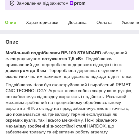
Замовлення під захистом
Опис
Характеристики
Доставка
Оплата
Умови п
Опис
Мобільний подрібнювач RE-100 STANDARD
обладнаний
електродвигуном
потужністю 7,5 кВт
. Подрібнювач
призначений для перероблення деревних відходів і гілок
діаметром до 8 см
. Перероблена деревина є чудовим і
екологічно чистим паливом, що ідеально підходить для топки.
Подрібнювач гілок був сконструйований і вироблений REMET
CNC TECHNOLOGY. Агрегат являє собою зварну конструкцію,
що забезпечує відповідну жорсткість і надійність. Різальний
механізм зроблений на прецизійному оброблювальному
верстаті з ЧПК з огляду на підхід забезпечує якість і точність,
що позначається на тривалому терміні експлуатації як
окремих вузлів, так і всього механізму. Ножі різального
механізму зроблені зі зносостійкої сталі HARDOX, що
забезпечує тривалу та ефективну роботу агрегату.