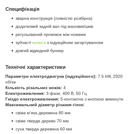
Специфікація
зварна конструкція (повністю розбірна)
додатковий задній вал під маховик/шків
регульований проміжок між ножами
зубчасті
колеса
з індукційним загартуванням
довгий відкидний бункер
Технічні характеристики
Параметри електродвигуна (індукційного):
7.5 kW, 2920
об/хв
Кількість різальних ножів:
4
Електроживлення:
3-фази, 400 В, 50 Гц
Гніздо електроживлення:
5-контактне з кнопкою вимкнути
Максимальний діаметр різання гілок:
свіжа м'яка деревина 80 мм
свіже тверде дерево 70 мм
суха тверда деревина 60 мм