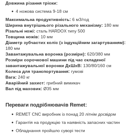
Довжина різання тріски:
4 ножова система 9-18 см
Максимальна продуктивність:
6 м3/год
Ширина внутрішнього різального механізму:
180 мм
Різальні ножі:
сталь HARDOX типу 500
Товщина ножів:
10 мм
Діаметр зубчастих коліс (з індукційним загартуванням):
180 мм
Завантажувальна воронка (розміри):
620/380 мм
Розміри сорочкової машини під час складеної
завантажувальної воронки ДхШхВ:
130/80/160 см
Колеса для транспортування:
гумові
Вага:
240 кг
Аварійний захист:
грибний вимикач
Вал під маховик:
Ø35 мм
Переваги подрібнювачів Remet:
REMET CNC виробник із понад 20 літнім досвідом
Гарантія на продукцію та наявність запасних частин
Обладнання пройшло суворі тести