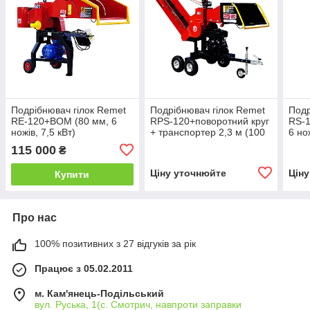
Подрібнювач гілок Remet
Подрібнювач гілок Remet
Подр
RE-120+BOM (80 мм, 6
RPS-120+поворотний круг
RS-1
ножів, 7,5 кВт)
+ транспортер 2,3 м (100
6 но
мм, 6 ножів, 23 л.с./
115 000
₴
бензин)
Ціну уточнюйте
Цін
Купити
Про нас
100% позитивних з 27 відгуків за рік
Працює з 05.02.2011
м. Кам'янець-Подільський
вул. Руська, 1(с. Смотрич, навпроти заправки