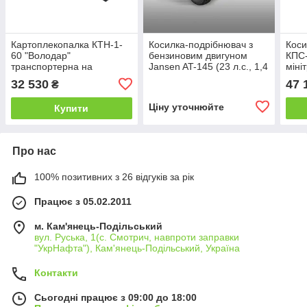
Картоплекопалка КТН-1-
Косилка-подрібнювач з
Коси
60 "Володар"
бензиновим двигуном
КПС-
транспортерна на
Jansen AT-145 (23 л.с., 1,4
міні
ланцюгу для мінітракторів
м)
32 530
47 
₴
Ціну уточнюйте
Купити
Про нас
100% позитивних з 26 відгуків за рік
Працює з 05.02.2011
м. Кам'янець-Подільський
вул. Руська, 1(с. Смотрич, навпроти заправки
"УкрНафта"), Кам'янець-Подільський, Україна
Контакти
Сьогодні працює з 09:00 до 18:00