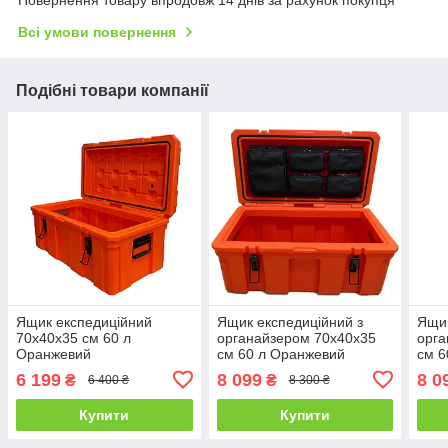
Повернення товару впродовж 14 днів за рахунок покупця
Всі умови повернення
Подібні товари компанії
Ящик експедиційний
Ящик експедиційний з
Ящик
70х40х35 см 60 л
органайзером 70х40х35
орга
Оранжевий
см 60 л Оранжевий
см 6
6 199
8 099
8 0
₴
₴
6 400 ₴
8 300 ₴
Купити
Купити