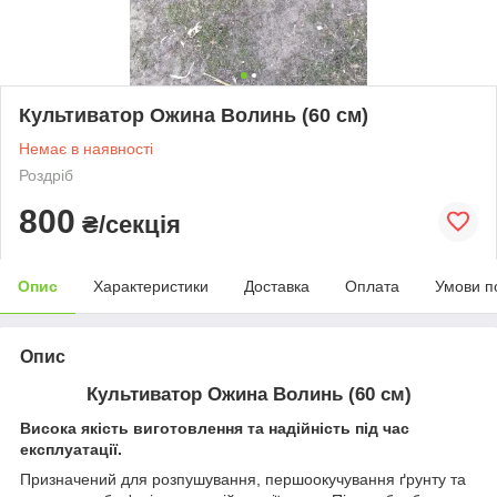
Культиватор Ожина Волинь (60 см)
Немає в наявності
Роздріб
800
₴/секція
Опис
Характеристики
Доставка
Оплата
Умови п
Опис
Культиватор Ожина Волинь (60 см)
Висока якість виготовлення та надійність під час
експлуатації.
Призначений для розпушування, першоокучування ґрунту та