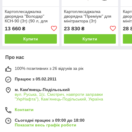
Картоплесаджалка
Картоплесаджалка
Кар
дворядна "Володар"
дворядна "Преміум" для
двор
КСН-90 (3т) (90 л, для
мінітрактора (3т)
міні
мінітрактори під 3-х
для 
13 660
23 830
28 
₴
₴
точкову навіску)
Купити
Купити
Про нас
100% позитивних з 26 відгуків за рік
Працює з 05.02.2011
м. Кам'янець-Подільський
вул. Руська, 1(с. Смотрич, навпроти заправки
"УкрНафта"), Кам'янець-Подільський, Україна
Контакти
Сьогодні працює з 09:00 до 18:00
Показати весь графік роботи