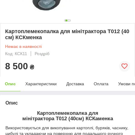
Картоплемекопалка для мінітрактора Т012 (40
см) КСКменка
Немає в наявності
Код: КСК11
Роздріб
8 500
₴
Опис
Характеристики
Доставка
Оплата
Умови п
Опис
Картоплемекопалка для
мінітрактора Т012 (40см) КСКаменка
Використовується для викопування картоплі, буряків, часнику,
цибулі та укладаючи на поверхню для подальшого ручного