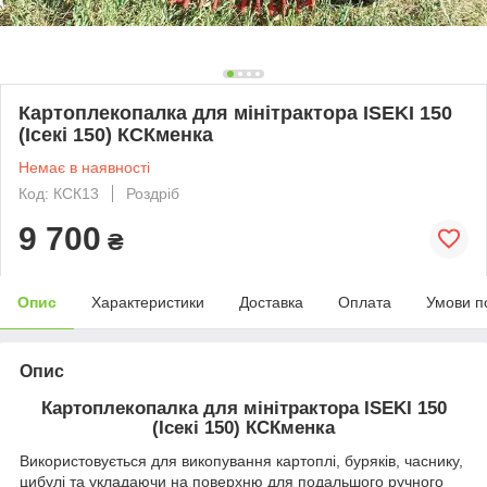
Картоплекопалка для мінітрактора ISEKI 150
(Ісекі 150) КСКменка
Немає в наявності
Код: КСК13
Роздріб
9 700
₴
Опис
Характеристики
Доставка
Оплата
Умови п
Опис
Картоплекопалка для мінітрактора ISEKI 150
(Ісекі 150) КСКменка
Використовується для викопування картоплі, буряків, часнику,
цибулі та укладаючи на поверхню для подальшого ручного