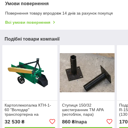
Умови повернення
Повернення товару впродовж 14 днів за рахунок покупця
Всі умови повернення
Подібні товари компанії
Картоплекопалка КТН-1-
Ступиця 150/32
Подр
60 "Володар"
шестигранник ТМ АРА
R-15
транспортерна на
(мотоблок, пара)
(130
ланцюгу для мінітракторів
BOM
32 530
860
170
₴
₴/пара