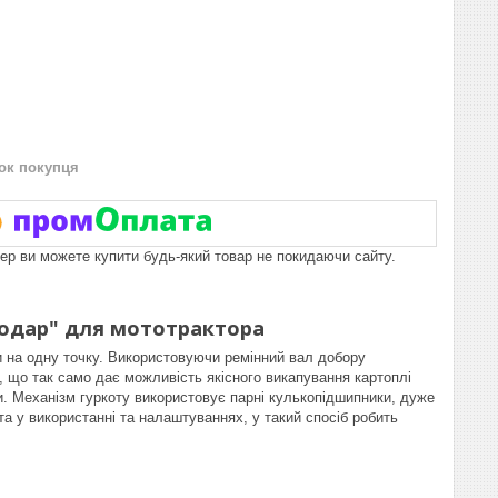
нок покупця
пер ви можете купити будь-який товар не покидаючи сайту.
одар" для мототрактора
 на одну точку. Використовуючи ремінний вал добору
, що так само дає можливість якісного викапування картоплі
и. Механізм гуркоту використовує парні кулькопідшипники, дуже
та у використанні та налаштуваннях, у такий спосіб робить