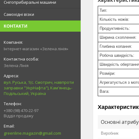
Снігоприбиральні машини
Тип:
Самохідні візки
Кількість ножів:
КОНТАКТИ
Продуктивність:
Ширина схоплення:
Глибина копання:
Інтернет-магазин «Зелена лінія»
Робоча швидкість:
Швидкість обертанн
Зелена Лінія
Розміри:
вул. Руська, 1(с. Смотрич, навпроти
Агрегатується з мот
заправки "УкрНафта"), Кам'янець-
Вага:
Подільський, Україна
Характеристик
+380 (98) 470-22-97
Відділ продажу
Основні атриб
greenline.magazin@gmail.com
Виробник