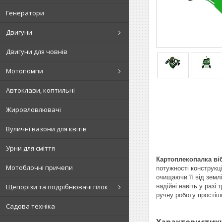
Генератори
Двигуни
Двигуни для човнів
Мотопомпи
Автоклави, коптильні
Жировловлювачі
Вуличні вазони для квітів
Урни для сміття
Картоплекопалка ві
Мотоблочні причепи
потужності конструкц
очищаючи її від земл
надійні навіть у разі
Щепорізи та подрібнювачі гілок
ручну роботу простіш
Садова техніка
Характеристик