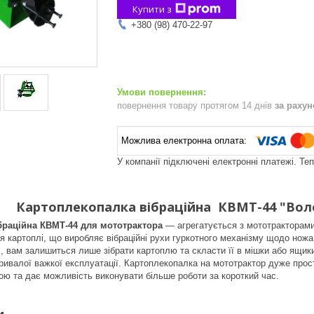
Купити з
+380 (98) 470-22-97
повернення товару протягом 14 днів
за раху
У компанії підключені електронні платежі. Те
Картоплекопалка вібраційна КВМТ-44 "Вол
браційна КВМТ-44 для мототрактора
— агрегатується з мототракторами
ія картоплі, що виробляє вібраційні рухи гуркотного механізму щодо ножа
і, вам залишиться лише зібрати картоплю та скласти її в мішки або ящик
 тривалої важкої експлуатації. Картоплекопалка на мототрактор дуже прос
ою та дає можливість виконувати більше роботи за короткий час.
и