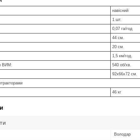
навісний
1 шт.
0,07 га/год
44 см.
20 см.
1,5 км/год.
я ВИМ:
540 об/хв.
92х66х72 см.
отракторами
46 кг
и
ути
Володар