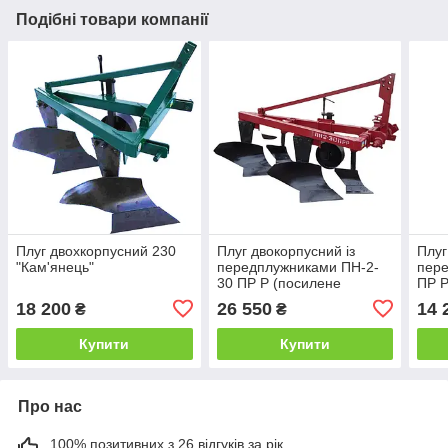
Подібні товари компанії
Плуг двохкорпусний 230
Плуг двокорпусний із
Плуг
"Кам'янець"
передплужниками ПН-2-
пер
30 ПР Р (посилене
ПР Р
регулювання)
регу
18 200
26 550
14 
₴
₴
Купити
Купити
Про нас
100% позитивних з 26 відгуків за рік