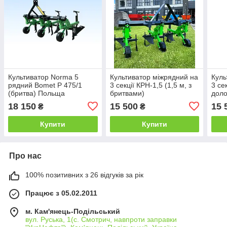
Культиватор Norma 5
Культиватор міжрядний на
Куль
рядний Bomet P 475/1
3 секції КРН-1,5 (1,5 м, з
3 се
(бритва) Польща
бритвами)
доло
18 150
15 500
15 
₴
₴
Купити
Купити
Про нас
100% позитивних з 26 відгуків за рік
Працює з 05.02.2011
м. Кам'янець-Подільський
вул. Руська, 1(с. Смотрич, навпроти заправки