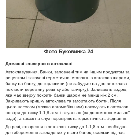
Фото Буковинка-24
Домашні консерви в автоклаві
Автоклавування. Банки, заповнені тим чи іншим продуктом за
рецептом і закочені герметично, ставлять в автоклав шарами,
банку на банку, до горловини (не забудьте на дно автоклава
покласти дерев'яну решітку або ганчірку). Заливають водою,
яка має зверху покрити банки шаром не менш ніж 2 см.
Закривають кришку автоклава та загортають болти. Після
цього насосом (можна автомобільним) накачують в автоклав
повітря до тиску 1-1,8 атм. і візуально (за допомогою мильної
води), а також на слух перевіряють герметичність з'єднання.
До речі, створення в автоклаві тиску до 1-1,8 атм. необхідно
для збереження закладених у нього банок, оскільки під час