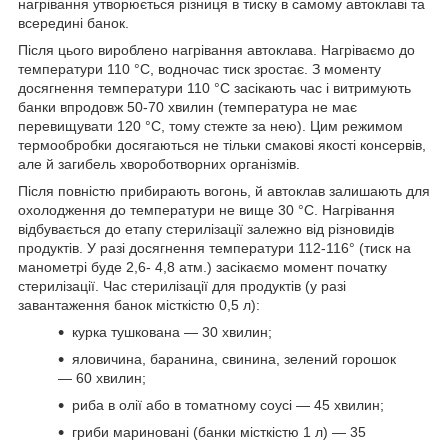
нагрівання утворюється різниця в тиску в самому автоклаві та
всередині банок.
Після цього вироблено нагрівання автоклава. Нагріваємо до
температури 110 °C, водночас тиск зростає. З моменту
досягнення температури 110 °C засікають час і витримують
банки впродовж 50-70 хвилин (температура не має
перевищувати 120 °C, тому стежте за нею). Цим режимом
термообробки досягаються не тільки смакові якості консервів,
але й загибель хвороботворних організмів.
Після повністю прибирають вогонь, й автоклав залишають для
охолодження до температури не вище 30 °C. Нагрівання
відбувається до етапу стерилізації залежно від різновидів
продуктів. У разі досягнення температури 112-116° (тиск на
манометрі буде 2,6- 4,8 атм.) засікаємо момент початку
стерилізації. Час стерилізації для продуктів (у разі
завантаження банок місткістю 0,5 л):
курка тушкована — 30 хвилин;
яловичина, баранина, свинина, зелений горошок
— 60 хвилин;
риба в олії або в томатному соусі — 45 хвилин;
гриби мариновані (банки місткістю 1 л) — 35