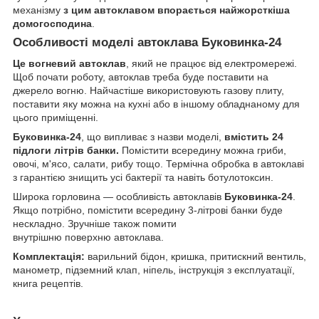
механізму
з цим автоклавом впорається найжорсткіша
домогосподина
.
Особливості моделі автоклава Буковинка-24
Це вогневий автоклав
, який не працює від електромережі.
Щоб почати роботу, автоклав треба буде поставити на
джерело вогню. Найчастіше використовують газову плиту,
поставити яку можна на кухні або в іншому обладнаному для
цього приміщенні.
Буковинка-24
, що випливає з назви моделі,
вмістить 24
підлоги літрів банки.
Помістити всередину можна гриби,
овочі, м'ясо, салати, рибу тощо. Термічна обробка в автоклаві
з гарантією знищить усі бактерії та навіть ботулотоксин.
Широка горловина — особливість автоклавів
Буковинка-24
.
Якщо потрібно, помістити всередину 3-літрові банки буде
нескладно. Зручніше також помити
внутрішню поверхню автоклава.
Комплектація:
варильний бідон, кришка, притискний вентиль,
манометр, підземний клап, ніпель, інструкція з експлуатації,
книга рецептів.