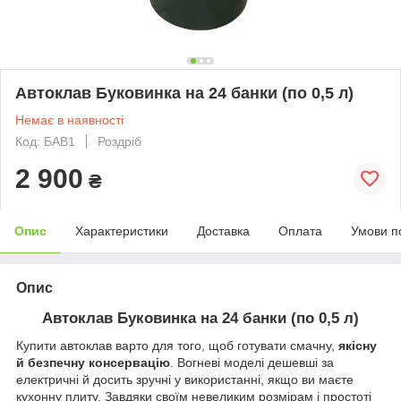
Автоклав Буковинка на 24 банки (по 0,5 л)
Немає в наявності
Код: БАВ1
Роздріб
2 900
₴
Опис
Характеристики
Доставка
Оплата
Умови п
Опис
Автоклав Буковинка на 24 банки (по 0,5 л)
Купити автоклав варто для того, щоб готувати смачну,
якісну
й безпечну консервацію
. Вогневі моделі дешевші за
електричні й досить зручні у використанні, якщо ви маєте
кухонну плиту.
Завдяки своїм невеликим розмірам і простоті