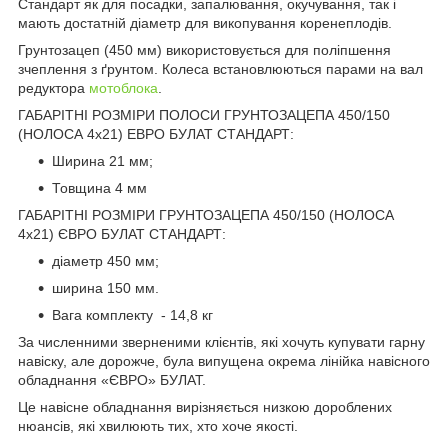
Стандарт як для посадки, запалювання, окучування, так і
мають достатній діаметр для викопування коренеплодів.
Грунтозацеп (450 мм) використовується для поліпшення
зчеплення з ґрунтом. Колеса встановлюються парами на вал
редуктора
мотоблока
.
ГАБАРІТНІ РОЗМІРИ ПОЛОСИ ГРУНТОЗАЦЕПА 450/150
(НОЛОСА 4х21) ЕВРО БУЛАТ СТАНДАРТ:
Ширина 21 мм;
Товщина 4 мм
ГАБАРІТНІ РОЗМІРИ ГРУНТОЗАЦЕПА 450/150 (НОЛОСА
4х21) ЄВРО БУЛАТ СТАНДАРТ:
діаметр 450 мм;
ширина 150 мм.
Вага комплекту - 14,8 кг
За численними зверненими клієнтів, які хочуть купувати гарну
навіску, але дорожче, була випущена окрема лінійка навісного
обладнання «ЄВРО» БУЛАТ.
Це навісне обладнання вирізняється низкою дороблених
нюансів, які хвилюють тих, хто хоче якості.