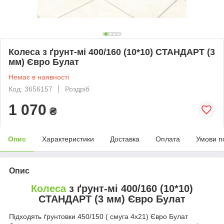
Колеса з ґрунт-мі 400/160 (10*10) СТАНДАРТ (3
мм) Євро Булат
Немає в наявності
Код: 3656157
Роздріб
1 070
₴
Опис
Характеристики
Доставка
Оплата
Умови п
Опис
Колеса
з ґрунт-мі 400/160 (10*10)
СТАНДАРТ (3 мм) Євро Булат
Підходять ґрунтовки 450/150 ( смуга 4х21) Євро Булат