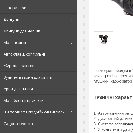
Генератори
Двигуни
Двигуни для човнів
Мотопомпи
Автоклави, коптильні
Жировловлювачі
Ця модель продукції
зайві гроші на пості
Вуличні вазони для квітів
глушник, карбюратор 
Урни для сміття
Технічні харак
Мотоблочні причепи
Щепорізи та подрібнювачі гілок
1. Автоматичний регу
2. Дискретний датчик
Садова техніка
3. Система запалюван
4. У комплекті з двиг