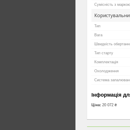
Сумісність з марко
Користувальни
Тип
Вага
Швидкість обертанн
Тип старту
Комплектація
Охолодження
Система запалюван
Інформація дл
Ціна:
20 072 ₴