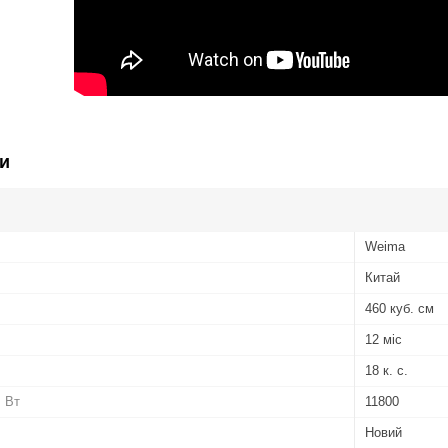
и
Weima
Китай
460 куб. см
12 міс
18 к. с.
, Вт
11800
Новий