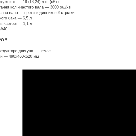
ужність — 18 (13,24) л.с. (кВт)
ання колінчастого вала — 3600 об./хв
ання вала — проти годинникової стрілки
ного бака — 6,5 л
 в картері — 1,1 л
0W40
РО 5
 редуктора двигуна — немає
іри — 490х460х520 мм