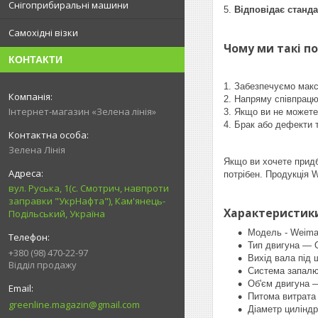
Снігоприбиральні машини
5.
Відповідає станд
Самохідні візки
Чому ми такі п
КОНТАКТИ
1. Забезпечуємо макс
2. Напряму співпрац
Інтернет-магазин «Зелена лінія»
3. Якщо ви не можете
4. Брак або дефекти 
Зелена Лінія
Якщо ви хочете придба
потрібен. Продукція 
вул. Руська, 1(с. Смотрич, навпроти
заправки "УкрНафта"), Кам'янець-
Характеристик
Подільський, Україна
Модель - Weim
Тип двигуна — О
+380 (98) 470-22-97
Вихід вала під 
Відділ продажу
Система запалю
Об'єм двигуна 
Питома витрата 
greenline.magazin@gmail.com
Діаметр цилінд