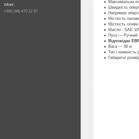
Максимальна пот
Швидкість оберт
+380 (98) 470 22 97
Напрямок оберт
Місткість палив
Місткість оливи
Масло - SAE 1
Пуск — Ручний
Відповідає ЕВ
Вага — 38 кг
Тип і наявність
Габаритні розм