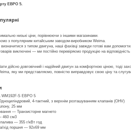
арту ЕВРО 5.
опулярні
имально низькі ціни, порівнюючи з іншими магазинами.
юємо з популярним китайським заводом-виробником Weima.
 визначитися з типом двигуна, наші фахівці завжди готові вам допомогти
товарів виключені — ми постійно перевіряємо продукцію на відповідність
ти дійсно довговічний і надійний двигун за комфортною ціною, тоді заход
Weima, яку ми представляємо, повністю виправдовує свою ціну та слугув
и
a WM192F-S ЕВРО 5
дноциліндровий, 4-тактний, з верхнім розташуванням клапанів (ОНV)
шпону, 25 мм
вання — Транзисторне магнето
— 460 см3
палива — 355 г/кВт год
ра/хід поршня — 92х69 мм