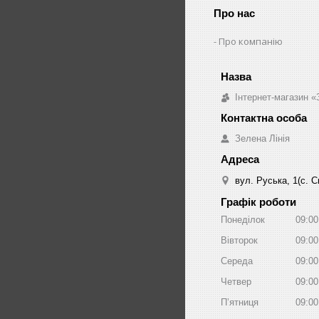
Про нас
Про компанію
Інтернет-магазин «
Зелена Лінія
вул. Руська, 1(с. 
Графік роботи
Понеділок
09:00
Вівторок
09:00
Середа
09:00
Четвер
09:00
Пʼятниця
09:00