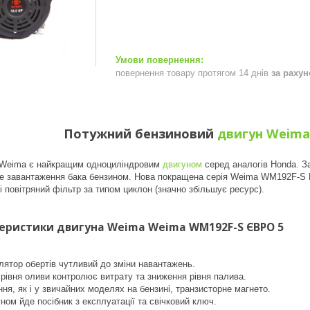
повернення товару протягом 14 днів
за раху
Потужний бензиновий
двигун Weima
 Weima є найкращим одноциліндровим
двигуном
серед аналогів Honda. З
йне завантаження бака бензином. Нова покращена серія Weima WM192F-S Ne
і повітряний фільтр за типом циклон (значно збільшує ресурс).
теристики двигуна Weima Weima WM192F-S ЄВРО 5
лятор обертів чутливий до зміни навантажень.
 рівня оливи контролює витрату та зниження рівня палива.
ня, як і у звичайних моделях на бензині, транзисторне магнето.
уном йде посібник з експлуатації та свічковий ключ.