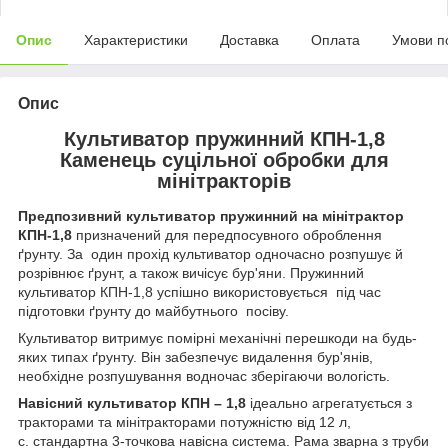
Опис
Характеристики
Доставка
Оплата
Умови п
Опис
Культиватор пружинний КПН-1,8
Каменець суцільної обробки для
мінітракторів
Предпозивний культиватор пружинний на мінітрактор
КПН-1,8
призначений для передпосувного оброблення
ґрунту. За один прохід культиватор одночасно розпушує й
розрівнює ґрунт, а також вичісує бур'яни. Пружинний
культиватор КПН-1,8 успішно використовується під час
підготовки ґрунту до майбутнього посіву.
Культиватор витримує помірні механічні перешкоди на будь-
яких типах ґрунту. Він забезпечує видалення бур'янів,
необхідне розпушування водночас зберігаючи вологість.
Навісний культиватор КПН – 1,8
ідеально агрегатується з
тракторами та мінітракторами потужністю від 12 л,
с. стандартна 3-точкова навісна система. Рама зварна з труби