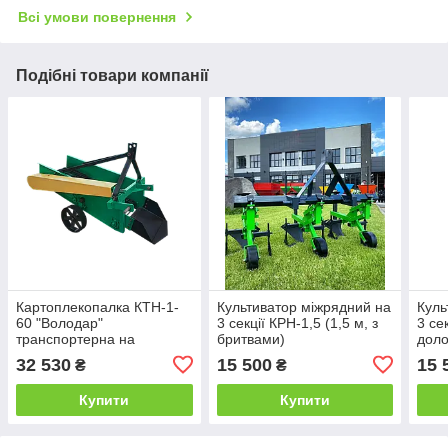
Всі умови повернення
Подібні товари компанії
Картоплекопалка КТН-1-
Культиватор міжрядний на
Куль
60 "Володар"
3 секції КРН-1,5 (1,5 м, з
3 се
транспортерна на
бритвами)
доло
ланцюгу для мінітракторів
32 530
15 500
15 
₴
₴
Купити
Купити