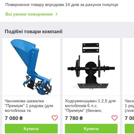
Повернення товару впродовж 14 днів за рахунок покупця
Всі умови повернення
Подібні товари компанії
Часникова шажалка
Ходоуменшувач 1:2,5 для
Часн
"Преміум" 1 рядова (для
мотоблоків 6 л.с.
1 ря
мотоблока та
"Преміум" (бензин,
(лож
мототрактора, ложки
дизель)
7 080
7 780
7 0
₴
₴
збільшені Ø34)
Купити
Купити