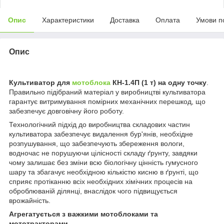
Опис
Характеристики
Доставка
Оплата
Умови п
Опис
Культиватор для
мотоблока
КН-1.4П (1 т) на одну точку
.
Правильно підібраний матеріал у виробництві культиватора
гарантує витримування помірних механічних перешкод, що
забезпечує довговічну його роботу.
Технологічний підхід до виробництва складових частин
культиватора забезпечує видалення бур'янів, необхідне
розпушування, що забезпечують збереження вологи,
водночас не порушуючи цілісності складу ґрунту, завдяки
чому залишає без зміни всю біологічну цінність гумусного
шару та збагачує необхідною кількістю кисню в ґрунті, що
сприяє протіканню всіх необхідних хімічних процесів на
оброблюваній ділянці, внаслідок чого підвищується
врожайність.
Агрегатується з важкими мотоблоками та
мототракторами