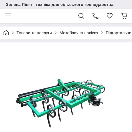
Зелена Лінія - техніка для сільського господарства
Товари та послуги
Мотоблочна навіска
Підгортальник