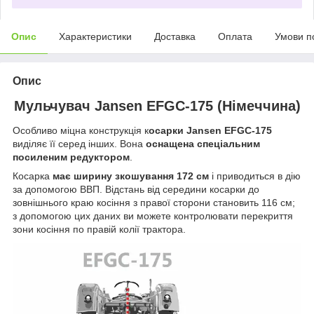
Опис
Характеристики
Доставка
Оплата
Умови п
Опис
Мульчувач Jansen EFGC-175 (Німеччина)
Особливо міцна конструкція к
осарки Jansen EFGC-175
виділяє її серед інших. Вона
оснащена спеціальним
посиленим редуктором
.
Косарка
має ширину зкошування 172 см
і приводиться в дію
за допомогою ВВП. Відстань від середини косарки до
зовнішнього краю косіння з правої сторони становить 116 см;
з допомогою цих даних ви можете контролювати перекриття
зони косіння по правій колії трактора.