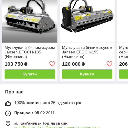
Мульчувач з бічним зсувом
Мульчувач з бічним зсувом
Муль
Jansen EFGCH-135
Jansen EFGCH-195
сері
(Німеччина)
(Німеччина)
(Нім
103 750
120 000
206
₴
₴
Купити
Купити
Про нас
100% позитивних з 26 відгуків за рік
Працює з 05.02.2011
м. Кам'янець-Подільський
вул. Руська, 1(с. Смотрич, навпроти заправки