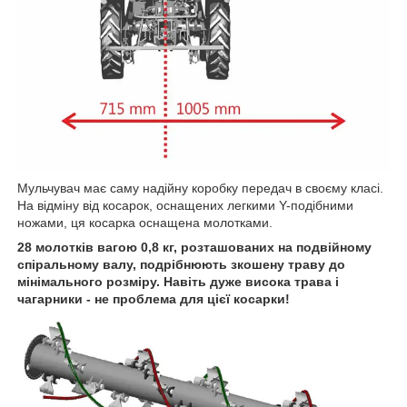
Мульчувач має саму надійну коробку передач в своєму класі.
На відміну від косарок, оснащених легкими Y-подібними
ножами, ця косарка оснащена молотками.
28 молотків вагою 0,8 кг, розташованих на подвійному
спіральному валу, подрібнюють зкошену траву до
мінімального розміру. Навіть дуже висока трава і
чагарники - не проблема для цієї косарки!